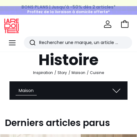
BONS PLANS | Jusqu'à -50% dès 2 articles*
Profitez de la livraison à domicile offerte*
sur tous vos achats Mode & Maison
Aller
au
La
panie
Redoute
Menu
Rechercher
Les
Histoire
derniers
articles
Inspiration
Story
Maison
Cuisine
consultés
Maison
Derniers articles parus