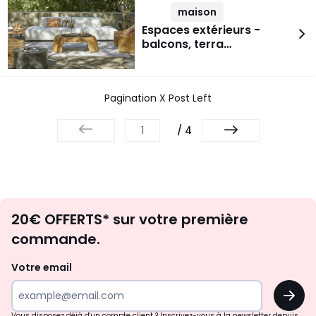
maison
Espaces extérieurs -
balcons, terra…
Pagination X Post Left
/ 4
Envie
20€ OFFERTS* sur votre première
d'inspirations
commande.
et
de
Votre email
surprises?
OK
!
Vous disposez déjà d'un compte client ? Inscrivez-vous à la newsletter depuis