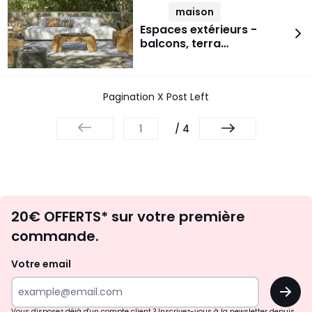
maison
Espaces extérieurs -
balcons, terra…
Pagination X Post Left
/ 4
Envie
20€ OFFERTS* sur votre première
d'inspirations
commande.
et
de
Votre email
surprises?
OK
!
Vous disposez déjà d'un compte client ? Inscrivez-vous à la newsletter depuis