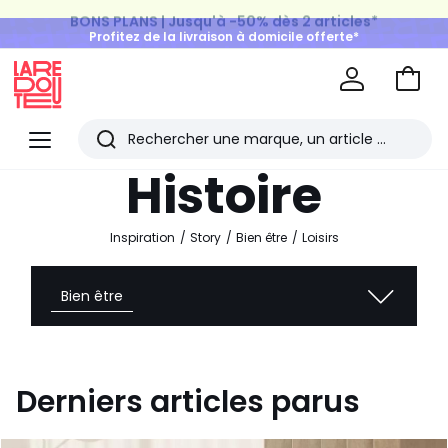
BONS PLANS | Jusqu'à -50% dès 2 articles*
Profitez de la livraison à domicile offerte*
sur tous vos achats Mode & Maison
Aller
au
La
panie
Redoute
Menu
Rechercher
Les
Histoire
derniers
articles
Inspiration
Story
Bien être
Loisirs
consultés
Bien être
Derniers articles parus