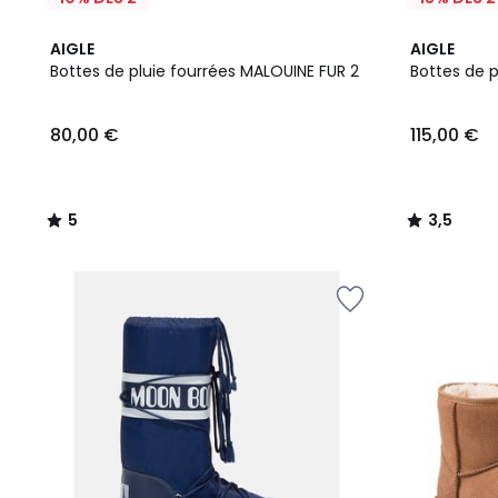
5
3,5
AIGLE
AIGLE
/
/ 5
Bottes de pluie fourrées MALOUINE FUR 2
Bottes de p
5
80,00
80,00 €
115,00 €
€.
5
3,5
/
/
5
5