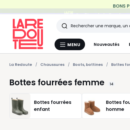
Profitez de la livraiso
Rechercher
Les
Nouveautés
MENU
Menu
derniers
La
Redoute
articles
La Redoute
Chaussures
Boots, bottines
Bottes f
consultés
Bottes fourrées femme
14
Bottes fourrées
Bottes fo
enfant
homme