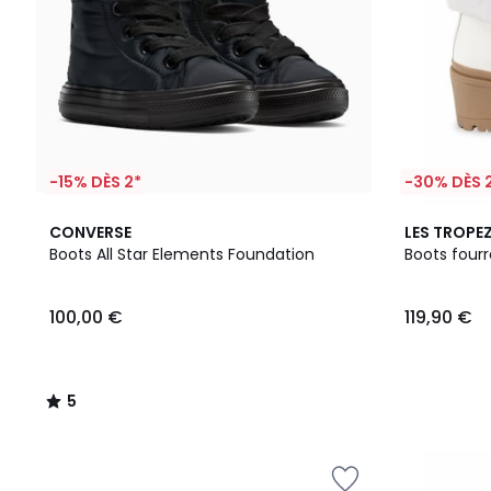
-15% DÈS 2*
-30% DÈS 
5
CONVERSE
LES TROPEZ
/
Boots All Star Elements Foundation
Boots fourr
5
100,00 €
119,90 €
5
/
5