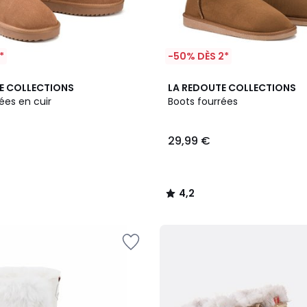
*
-50% DÈS 2*
4,2
E COLLECTIONS
LA REDOUTE COLLECTIONS
/ 5
ées en cuir
Boots fourrées
29,99 €
4,2
/
5