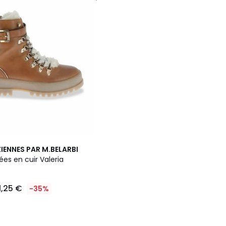
IENNES PAR M.BELARBI
ées en cuir Valeria
1,25 €
-35%