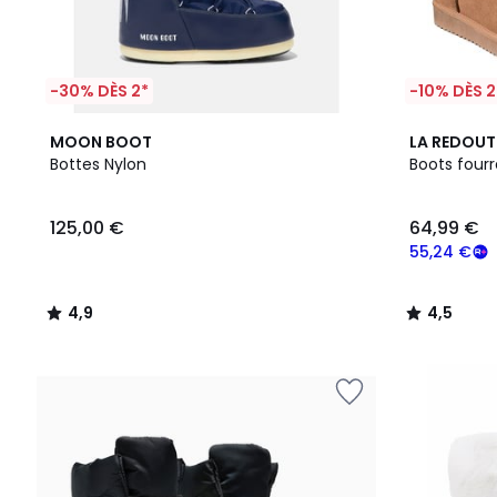
-30% DÈS 2*
-10% DÈS 2
4,9
4,5
MOON BOOT
LA REDOUT
/ 5
/ 5
Bottes Nylon
Boots fourr
125,00 €
64,99 €
55,24 €
4,9
4,5
/
/
5
5