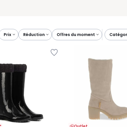
prix
réduction
offres du moment
catégor
Outlet
*