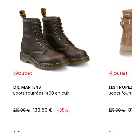
Outlet
Outlet
2
5
DR. MARTENS
LES TROPEZ
/
/
Boots fourrées 1460 en cuir
Boots fourr
5
5
136,50 €
8
210,00 €
-35%
125,00 €