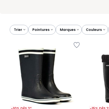
Trier
pointures
marques
couleurs
-10% DÈS 2*
-15% DÈS 2