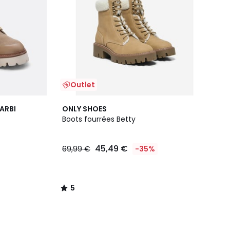
Outlet
5
ARBI
ONLY SHOES
/
Boots fourrées Betty
5
45,49 €
69,99 €
-35%
5
/
5