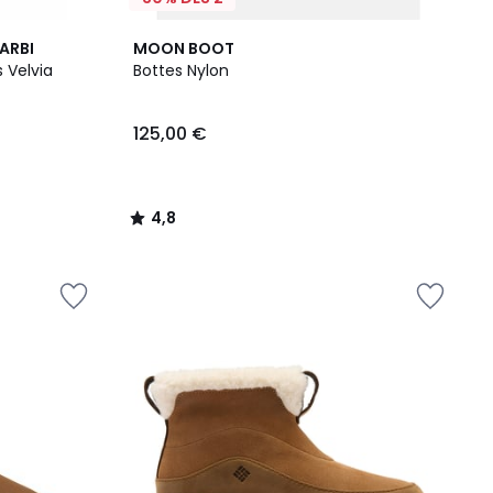
4,8
ARBI
MOON BOOT
/ 5
 Velvia
Bottes Nylon
125,00 €
4,8
/
5