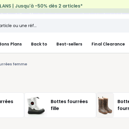
n à domicile offerte*
sur tous vos achats Mode & Maiso
Bons Plans
Back to
Best-sellers
Final Clearance
ourrées femme
urrées
Bottes fourrées
Bott
fille
four