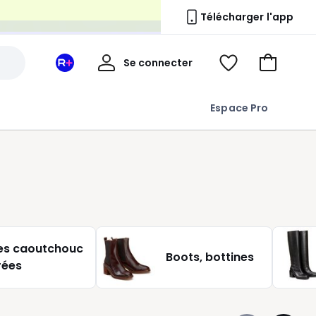
n
Télécharger l'app
Mon
Se connecter
Mon
Voir
Aller
compte
espace
ma
au
La
wishlist
panier
Espace Pro
Redoute
+
es caoutchouc
Boots, bottines
rées