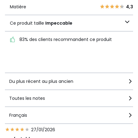
3
1
Matière
4,3
Matière
4,3
2
1
Ce produit taille
1
3
Ce produit taille
Impeccable
Impeccable
83% des clients recommandent ce produit
83% des clients
recommandent ce produit
Voir le détail de la note
Du plus récent au plus ancien
Toutes les notes
Français
27/01/2026