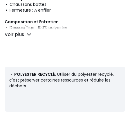
• Chaussons bottes
• Fermeture : A enfiler
Composition et Entretien
• Dessus/Tige : 100% polyester
• Doublure : 100% polyester
Voir plus
• Semelle intérieure : 100% polyester
• Semelle extérieure : 100% élastomère
• Matière principale : polyester recyclé au minimum à 50%
Couleurs
Camel
Tailles
36/37, 38/39
•
POLYESTER RECYCLÉ.
Utiliser du polyester recyclé,
c'est préserver certaines ressources et réduire les
déchets.