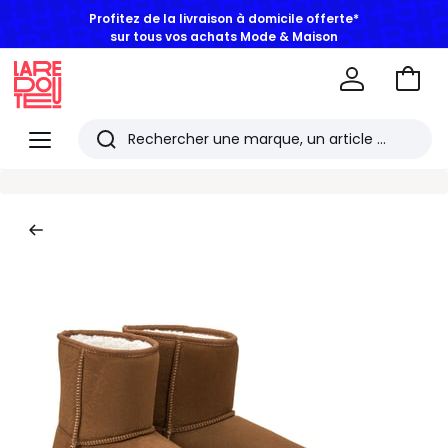
Profitez de la livraison à domicile offerte*
sur tous vos achats Mode & Maison
Aller
au
La
panie
Redoute
Menu
Rechercher
Les
derniers
articles
consultés