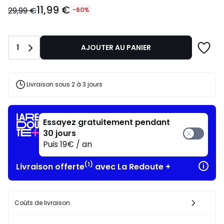
11,99
11,99 €
€
29,99 €
-60%
au
lieu
de
Quantité
1
AJOUTER AU PANIER
29,99
€
60%
de
Livraison sous 2 à 3 jours
réduction
appliquée.
Essayez gratuitement pendant
30 jours
Puis 19€ / an
(1)
Livraison offerte
avec La Redoute +
Coûts de livraison