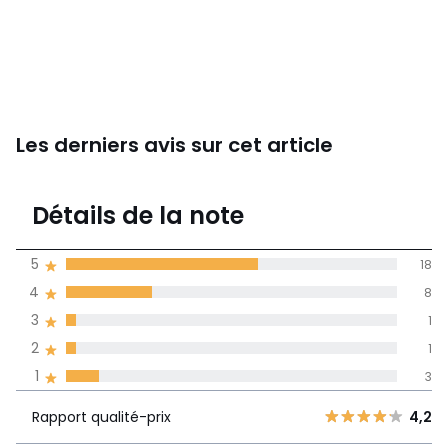
Les derniers avis sur cet article
4,2
Détails de la note
31 avis
de moyenne
5
18
obtenue sur
4
8
l'ensemble des
pays
3
1
2
1
Avis 100% certifiés,
1
3
La Redoute s'engage
Rapport
5
18
4,2
Rapport qualité-prix
4,2
qualité-prix
4
8