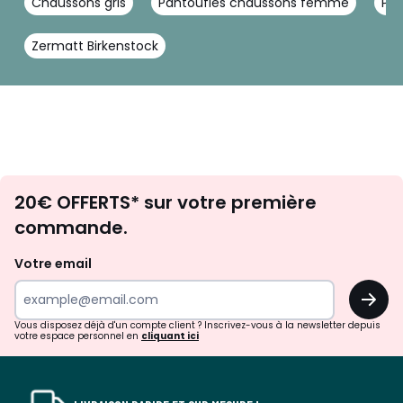
Chaussons gris
Pantoufles chaussons femme
Pa
Zermatt Birkenstock
Envie
20€ OFFERTS* sur votre première
d'inspirations
commande.
et
de
Votre email
surprises?
OK
!
Vous disposez déjà d'un compte client ? Inscrivez-vous à la newsletter depuis
votre espace personnel en
cliquant ici