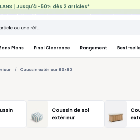
n à domicile offerte*
sur tous vos achats Mode & Maiso
Bons Plans
Final Clearance
Rangement
Best-sell
érieur
Coussin extérieur 60x60
ussin
Coussin de sol
Cou
extérieur
ext