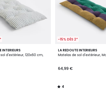
*
-15% DÈS 2*
4
E INTERIEURS
LA REDOUTE INTERIEURS
/
sol d'extérieur, 120x60 cm,
Matelas de sol d'extérieur, Mo
5
64,99 €
4
/
5