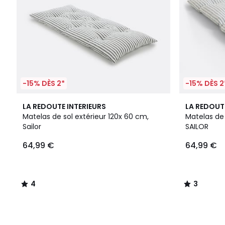
-15% DÈS 2*
-15% DÈS 2
4
3
LA REDOUTE INTERIEURS
LA REDOUT
/
/
Matelas de sol extérieur 120x 60 cm,
Matelas de 
5
5
Sailor
SAILOR
64,99 €
64,99 €
4
3
/
/
5
5