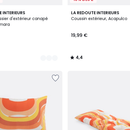
4,4
E INTERIEURS
LA REDOUTE INTERIEURS
/ 5
sier d'extérieur canapé
Coussin extérieur, Acapulco
amara
19,99 €
4,4
/
5