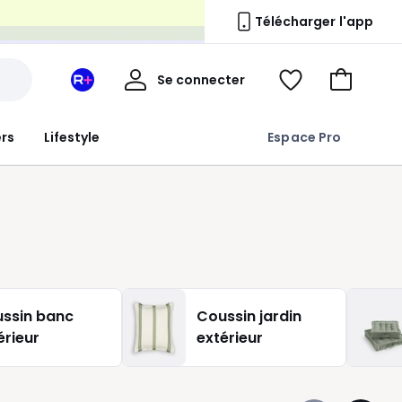
n
Télécharger l'app
Mon
Se connecter
Mon
Voir
Aller
compte
espace
ma
au
La
wishlist
panier
ers
Lifestyle
Espace Pro
Redoute
+
ssin banc
Coussin jardin
érieur
extérieur