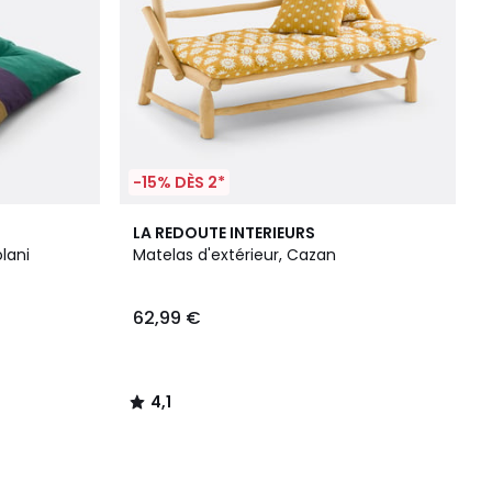
-15% DÈS 2*
4,1
LA REDOUTE INTERIEURS
/ 5
lani
Matelas d'extérieur, Cazan
62,99 €
4,1
/
5