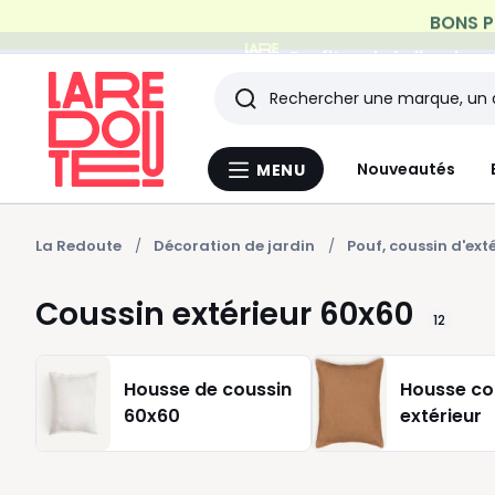
Profitez de la livraiso
Rechercher
Les
Nouveautés
MENU
Menu
derniers
La
Redoute
articles
La Redoute
Décoration de jardin
Pouf, coussin d'ext
consultés
Coussin extérieur 60x60
12
Housse de coussin
Housse co
60x60
extérieur