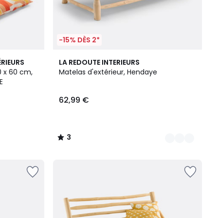
-15% DÈS 2*
4
3
ÉRIEURS
LA REDOUTE INTERIEURS
Couleurs
/
0 x 60 cm,
Matelas d'extérieur, Hendaye
5
E
62,99 €
3
/
5