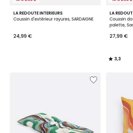
3
3,3
LA REDOUTE INTERIEURS
LA REDOUT
Couleurs
/ 5
Coussin d'extérieur rayures, SARDAIGNE
Coussin dos
palette, S
24,99
24,99 €
27,99 €
€.
3,3
/
5