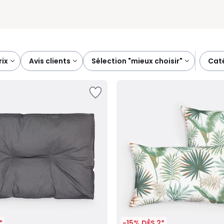
prix
avis clients
sélection "mieux choisir"
ca
*
-15% DÈS 2*