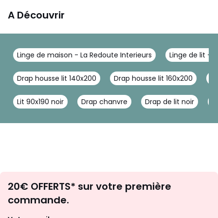
A Découvrir
Linge de maison - La Redoute Interieurs
Linge de lit - 
Drap housse lit 140x200
Drap housse lit 160x200
Dr
Lit 90x190 noir
Drap chanvre
Drap de lit noir
L
Envie
20€ OFFERTS* sur votre première
d'inspirations
commande.
et
de