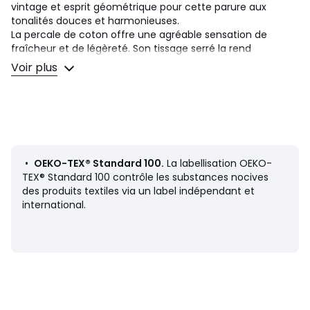
vintage et esprit géométrique pour cette parure aux
tonalités douces et harmonieuses.
La percale de coton offre une agréable sensation de
fraîcheur et de légèreté. Son tissage serré la rend
particulièrement douce pour un confort premium. Une
Voir plus
matière mate, lisse et craquante qui s'assouplira au fil des
lavages.
Description
• 100% coton
• Percale
• 70 fils/cm² : plus le nombre de fils au cm² est élevé, plus
•
OEKO-TEX® Standard 100.
La labellisation OEKO-
le tissage est de qualité
TEX® Standard 100 contrôle les substances nocives
• Elastique bordant le drap housse
des produits textiles via un label indépendant et
• Bonnet hauteur 25 cm
international.
Entretien
• Température de lavage 60°
• En lavant votre linge à 40° au lieu de 60°, vous limitez la
consommation d'énergie
Dimensions