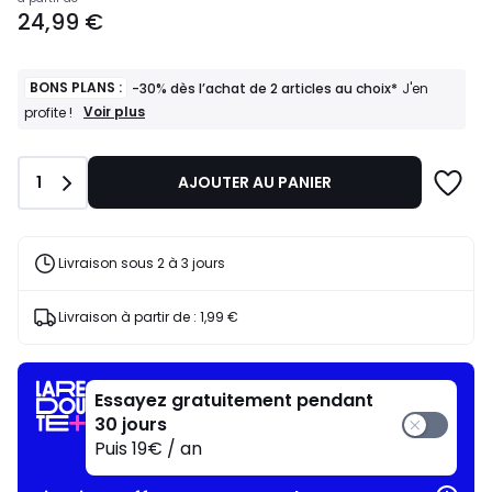
Prix
24,99 €
à
partir
de
24,99
BONS PLANS :
-30% dès l’achat de 2 articles au choix*
J'en
€.
BONS
Voir plus
profite !
PLANS
:
-30%
Quantité
1
AJOUTER AU PANIER
dès
l’achat
de
2
articles
Livraison sous 2 à 3 jours
au
choix*
J'en
Livraison à partir de :
1,99 €
profite
!
Essayez gratuitement pendant
30 jours
Puis 19€ / an