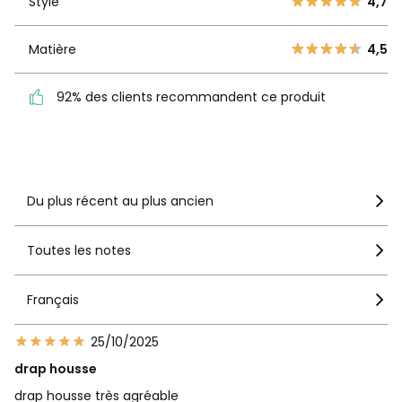
Style
4,7
Style
4,7
2
6
1
7
Matière
4,5
Matière
4,5
92% des clients
92% des clients recommandent ce produit
recommandent ce produit
Voir le détail de la note
Du plus récent au plus ancien
Toutes les notes
Français
25/10/2025
drap housse
drap housse très agréable