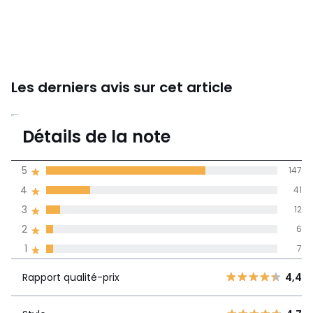
Les derniers avis sur cet article
4,5
Détails de la note
213 avis
de moyenne
5
147
obtenue sur
4
41
l'ensemble des
pays
3
12
2
6
Avis 100% certifiés,
1
7
La Redoute s'engage
Rapport
5
147
4,4
Rapport qualité-prix
4,4
qualité-prix
4
41
3
12