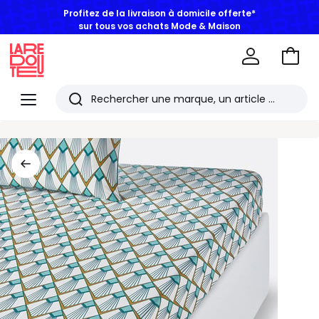
Profitez de la livraison à domicile offerte*
sur tous vos achats Mode & Maison
Aller
au
La
panie
Redoute
Menu
Rechercher
Les
derniers
articles
consultés