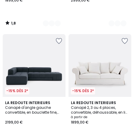
1899,00 €
2999,00 €
1,8
/
5
-15% DÈS 2*
-15% DÈS 2*
3
LA REDOUTE INTERIEURS
2
LA REDOUTE INTERIEURS
Canapé d'angle gauche
Canapé 2, 3 ou 4 places,
Couleurs
Couleurs
convertible, en bouclette fine,
convertible, déhoussable, en lin
FANO
épais, ADELIA
à partir de
2199,00 €
1899,00 €