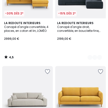
-30% DÈS 2*
-15% DÈS 2*
4,5
LA REDOUTE INTERIEURS
3
LA REDOUTE INTERIEURS
/ 5
Canapé d'angle convertible, 4
Canapé d'angle droit,
Couleurs
places, en coton et lin, LOMÉO
convertible, en bouclette fine,
FANO
2999,00 €
2199,00 €
4,5
/
5