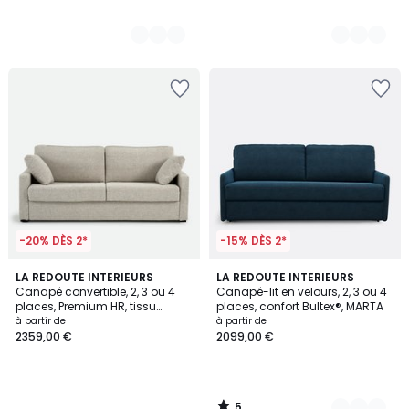
-20% DÈS 2*
-15% DÈS 2*
5
LA REDOUTE INTERIEURS
7
LA REDOUTE INTERIEURS
/
Canapé convertible, 2, 3 ou 4
Canapé-lit en velours, 2, 3 ou 4
Couleurs
5
places, Premium HR, tissu
places, confort Bultex®, MARTA
texturé moucheté, TIMOR
à partir de
à partir de
2359,00 €
2099,00 €
5