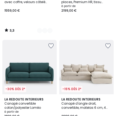
avec coffre, velours côtelé
places, Premium HR, tissu
moyennes côtes, EDITH
texturé moucheté, CECILIA
à partir de
1559,00 €
2199,00 €
3,3
/
5
-30% DÈS 2*
-15% DÈS 2*
1,8
2
LA REDOUTE INTERIEURS
9
LA REDOUTE INTERIEURS
/
Canapé convertible
Canapé d'angle droit,
Couleurs
Couleurs
5
coton/polyester Loméo
convertible, matelas 6 cm, 4
places, polyester chiné, ODNA
à partir de