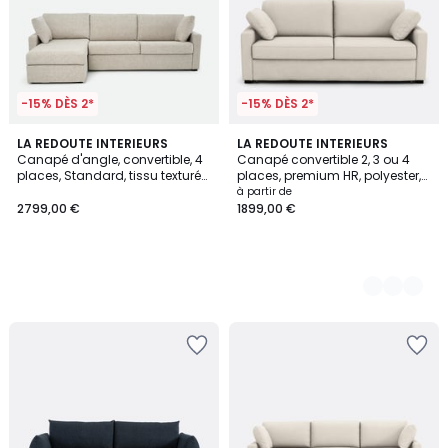
-15% DÈS 2*
-15% DÈS 2*
LA REDOUTE INTERIEURS
3
LA REDOUTE INTERIEURS
Canapé d'angle, convertible, 4
Canapé convertible 2, 3 ou 4
Couleurs
places, Standard, tissu texturé
places, premium HR, polyester,
moucheté, TIMOR
TIMOR
à partir de
2799,00 €
1899,00 €