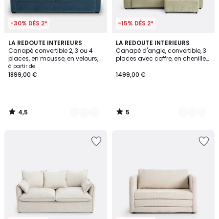
-30% DÈS 2*
-15% DÈS 2*
4,5
5
7
LA REDOUTE INTERIEURS
3
LA REDOUTE INTERIEURS
/ 5
/
Canapé convertible 2, 3 ou 4
Canapé d'angle, convertible, 3
Couleurs
Couleurs
5
places, en mousse, en velours,
places avec coffre, en chenille
TIMOR
flammée, GALENE
à partir de
1899,00 €
1499,00 €
4,5
5
/
/
5
5