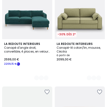
-30% DÈS 2*
3
LA REDOUTE INTERIEURS
3
LA REDOUTE INTERIEURS
Canapé d'angle droit,
Canapé-lit coton/lin, mousse,
Couleurs
Couleurs
convertible, 4 places, en velours,
Cécilia
LOMÉO
à partir de
2599,00 €
2099,00 €
2209,15 €