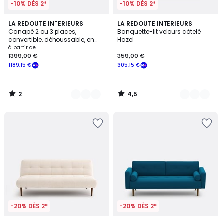
-10% DÈS 2*
-10% DÈS 2*
2
4,5
3
LA REDOUTE INTERIEURS
2
LA REDOUTE INTERIEURS
/
/ 5
Canapé 2 ou 3 places,
Banquette-lit velours côtelé
Couleurs
Couleurs
5
convertible, déhoussable, en
Hazel
polyester, ODNA
à partir de
1399,00 €
359,00 €
1189,15 €
305,15 €
2
4,5
/
/
5
5
-20% DÈS 2*
-20% DÈS 2*