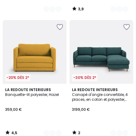
3,9
/
5
-20% DÈS 2*
-30% DÈS 2*
4,5
2
2
LA REDOUTE INTERIEURS
2
LA REDOUTE INTERIEURS
/ 5
/
Banquette-lit polyester, Hazel
Canapé d'angle convertible, 4
Couleurs
Couleurs
5
places, en coton et polyester,
LOMÉO
359,00 €
3199,00 €
4,5
2
/
/