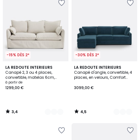
-15% DÈS 2*
-30% DÈS 2*
3,4
4,5
4
LA REDOUTE INTERIEURS
7
LA REDOUTE INTERIEURS
/ 5
/ 5
Canapé 2, 3 ou 4 places,
Canapé d'angle, convertible, 4
Couleurs
Couleurs
convertible, matelas 6cm,
places, en velours, Comfort
dehoussable, polyester, ODNA
Bultex®, TIMOR
à partir de
1299,00 €
3099,00 €
3,4
4,5
/
/
5
5