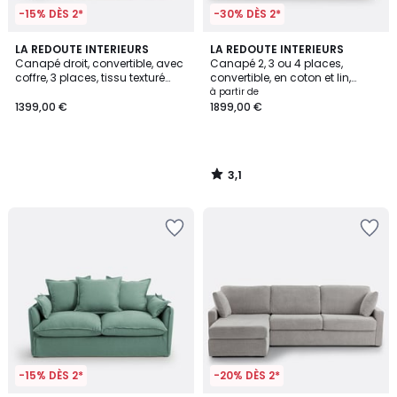
-15% DÈS 2*
-30% DÈS 2*
3,1
LA REDOUTE INTERIEURS
LA REDOUTE INTERIEURS
/
Canapé droit, convertible, avec
Canapé 2, 3 ou 4 places,
5
coffre, 3 places, tissu texturé
convertible, en coton et lin,
moucheté, GALENE
Loméo
à partir de
1399,00 €
1899,00 €
3,1
/
5
-15% DÈS 2*
-20% DÈS 2*