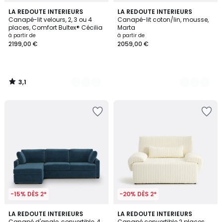
3,1
7
LA REDOUTE INTERIEURS
3
LA REDOUTE INTERIEURS
/
Canapé-lit velours, 2, 3 ou 4
Canapé-lit coton/lin, mousse,
Couleurs
Couleurs
5
places, Comfort Bultex® Cécilia
Marta
à partir de
à partir de
2199,00 €
2059,00 €
3,1
/
5
-15% DÈS 2*
-20% DÈS 2*
3
7
LA REDOUTE INTERIEURS
LA REDOUTE INTERIEURS
/
Canapé d'angle, convertible, 4
Canapé convertible 2 places,