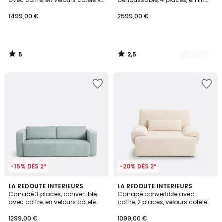
MAONA
froissé, ODNA
1499,00 €
2599,00 €
5
2,5
/
/
5
5
-15% DÈS 2*
-20% DÈS 2*
4
3
LA REDOUTE INTERIEURS
7
LA REDOUTE INTERIEURS
/
Canapé 3 places, convertible,
Canapé convertible avec
Couleurs
Couleurs
5
avec coffre, en velours côtelé
coffre, 2 places, velours côtelé
fines côtes, AMEDEA
moyennes côtes,MAONA
1299,00 €
1099,00 €