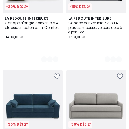
-30% DÈS 2*
-15% DÈS 2*
3
LA REDOUTE INTERIEURS
5
LA REDOUTE INTERIEURS
Canapé d'angle, convertible, 4
Canapé convertible 2, 3 ou 4
Couleurs
Couleurs
places, en coton et lin, Comfort
places, mousse, velours cotelé
Bultex®, TIMOR
fines côtes, TIMOR
à partir de
3499,00 €
1899,00 €
-30% DÈS 2*
-30% DÈS 2*