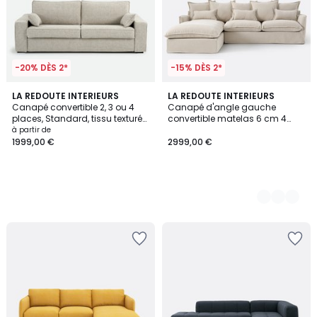
-20% DÈS 2*
-15% DÈS 2*
LA REDOUTE INTERIEURS
9
LA REDOUTE INTERIEURS
Canapé convertible 2, 3 ou 4
Canapé d'angle gauche
Couleurs
places, Standard, tissu texturé
convertible matelas 6 cm 4
moucheté, CECILIA
places polyester chiné, ODNA
à partir de
1999,00 €
2999,00 €