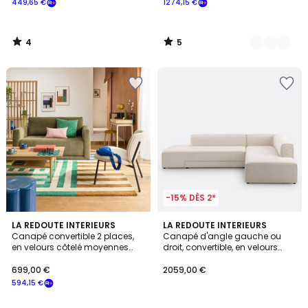
449,65 €
1274,15 €
souscrivez
à
notre
4
5
programme
/
/
5
5
pour
payer
à
la
place
449,65
€.
-15% DÈS 2*
4,9
4,5
5
LA REDOUTE INTERIEURS
5
LA REDOUTE INTERIEURS
/ 5
/ 5
Canapé convertible 2 places,
Canapé d'angle gauche ou
Couleurs
Couleurs
en velours côtelé moyennes
droit, convertible, en velours
côtes, HANI
texturé, Ginosa
699,00 €
2059,00 €
594,15 €