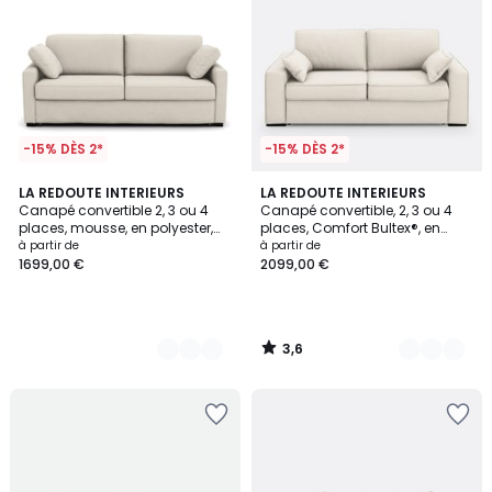
-15% DÈS 2*
-15% DÈS 2*
3,6
3
LA REDOUTE INTERIEURS
3
LA REDOUTE INTERIEURS
/ 5
Canapé convertible 2, 3 ou 4
Canapé convertible, 2, 3 ou 4
Couleurs
Couleurs
places, mousse, en polyester,
places, Comfort Bultex®, en
TIMOR
polyester, CECILIA
à partir de
à partir de
1699,00 €
2099,00 €
3,6
/
5