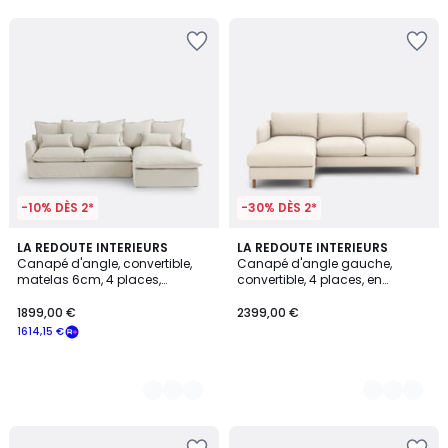
5
5
-10% DÈS 2*
-30% DÈS 2*
4
LA REDOUTE INTERIEURS
6
LA REDOUTE INTERIEURS
Canapé d'angle, convertible,
Canapé d'angle gauche,
Couleurs
Couleurs
matelas 6cm, 4 places,
convertible, 4 places, en
dehoussable, polyester, ODNA
polyester, LOMÉO
1899,00 €
2399,00 €
1614,15 €