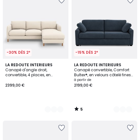
-30% DÈS 2*
-15% DÈS 2*
5
6
LA REDOUTE INTERIEURS
5
LA REDOUTE INTERIEURS
/
Canapé d'angle droit,
Canapé convertible, Comfort
Couleurs
Couleurs
5
convertible, 4 places, en
Bultex®, en velours côtelé fines
polyester, LOMÉO
côtes, TIMOR
à partir de
2399,00 €
2199,00 €
5
/
5