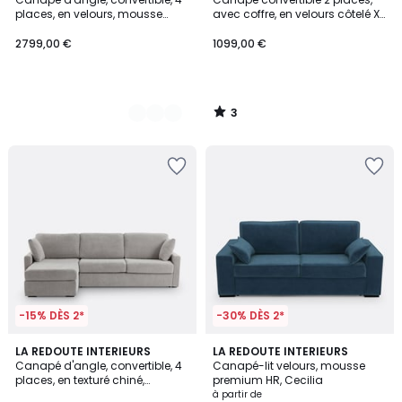
Couleurs
5
places, en velours, mousse
avec coffre, en velours côtelé XL,
Premium HR, TIMOR
MAONA
2799,00 €
1099,00 €
3
/
5
-15% DÈS 2*
-30% DÈS 2*
3
LA REDOUTE INTERIEURS
7
LA REDOUTE INTERIEURS
Canapé d'angle, convertible, 4
Canapé-lit velours, mousse
Couleurs
Couleurs
places, en texturé chiné,
premium HR, Cecilia
mousse, TIMOR
à partir de