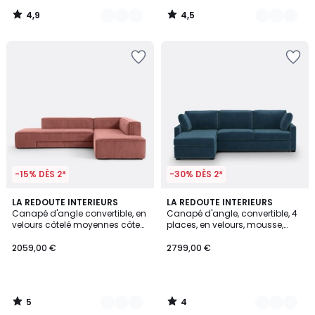
4,9
4,5
/
/
5
5
-15% DÈS 2*
-30% DÈS 2*
5
4
6
LA REDOUTE INTERIEURS
7
LA REDOUTE INTERIEURS
/
/
Canapé d'angle convertible, en
Canapé d'angle, convertible, 4
Couleurs
Couleurs
5
5
velours côtelé moyennes côtes,
places, en velours, mousse,
GINOSA
TIMOR
2059,00 €
2799,00 €
5
4
/
/