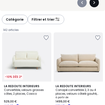
Précédent
Suivan
-
-
défiler
défiler
à
à
Catégorie
Filtrer et trier
gauche
droite
142 articles
-10% DÈS 2*
4
5
LA REDOUTE INTERIEURS
8
LA REDOUTE INTERIEURS
/
/
Convertible, velours grosses
Canapé convertible 2, 3 ou 4
Couleurs
5
5
côtes, 2 places, Cosico
places, velours côtelé gaufré,
529,00
YDE
à partir de
529,00 €
1499,00 €
€