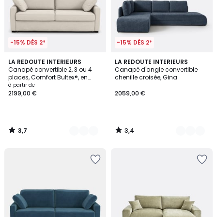
-15% DÈS 2*
-15% DÈS 2*
3,7
3,4
3
LA REDOUTE INTERIEURS
5
LA REDOUTE INTERIEURS
/ 5
/ 5
Canapé convertible 2, 3 ou 4
Canapé d'angle convertible
Couleurs
Couleurs
places, Comfort Bultex®, en
chenille croisée, Gina
polyester, TIMOR
à partir de
2199,00 €
2059,00 €
3,7
3,4
/
/
5
5