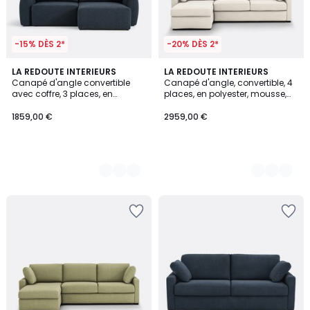
-15% DÈS 2*
-20% DÈS 2*
3
LA REDOUTE INTERIEURS
3
LA REDOUTE INTERIEURS
Canapé d'angle convertible
Canapé d'angle, convertible, 4
Couleurs
Couleurs
avec coffre, 3 places, en
places, en polyester, mousse,
bouclette fine, EDITH
TIMOR
1859,00 €
2959,00 €