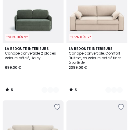
-20% DÈS 2*
-15% DÈS 2*
5
5
2
LA REDOUTE INTERIEURS
5
LA REDOUTE INTERIEURS
/
/
Canapé convertible 2 places
Canapé convertible, Comfort
Couleurs
Couleurs
5
5
velours côtelé, Haley
Bultex®, en velours cotelé fines
cotes, CECILIA
à partir de
699,00 €
2099,00 €
5
5
/
/
5
5