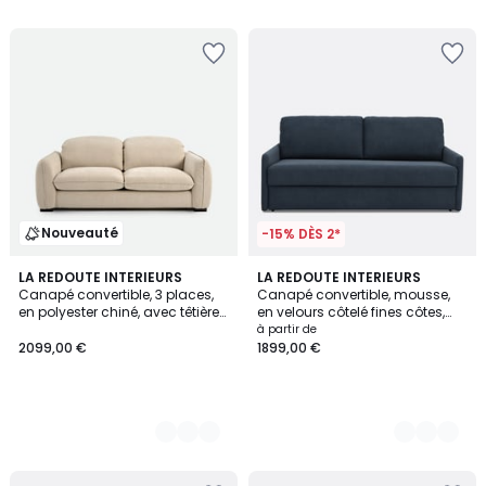
5
5
Nouveauté
-15% DÈS 2*
5
LA REDOUTE INTERIEURS
5
LA REDOUTE INTERIEURS
Canapé convertible, 3 places,
Canapé convertible, mousse,
Couleurs
Couleurs
en polyester chiné, avec têtières,
en velours côtelé fines côtes,
ISLA
MARTA
à partir de
2099,00 €
1899,00 €