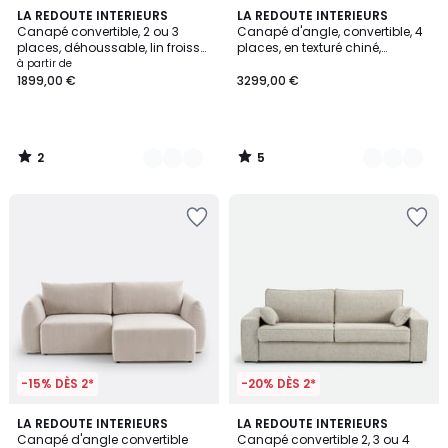
2
5
8
LA REDOUTE INTERIEURS
3
LA REDOUTE INTERIEURS
/
/
Canapé convertible, 2 ou 3
Canapé d'angle, convertible, 4
Couleurs
Couleurs
5
5
places, déhoussable, lin froissé,
places, en texturé chiné,
ODNA
Comfort Bultex®, TIMOR
à partir de
1899,00 €
3299,00 €
2
5
/
/
5
5
-15% DÈS 2*
-20% DÈS 2*
3,3
5
LA REDOUTE INTERIEURS
LA REDOUTE INTERIEURS
/ 5
Canapé d'angle convertible
Canapé convertible 2, 3 ou 4
Couleurs