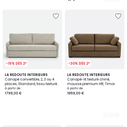
/
5
-15% DÈS 2*
-30% DÈS 2*
LA REDOUTE INTERIEURS
3
LA REDOUTE INTERIEURS
Canapé convertible, 2, 3 ou 4
Canapé-lit texturé chiné,
Couleurs
places, Standard, tissu texturé
mousse premium HR, Timor
moucheté, MARTA
à partir de
à partir de
1799,00 €
1959,00 €