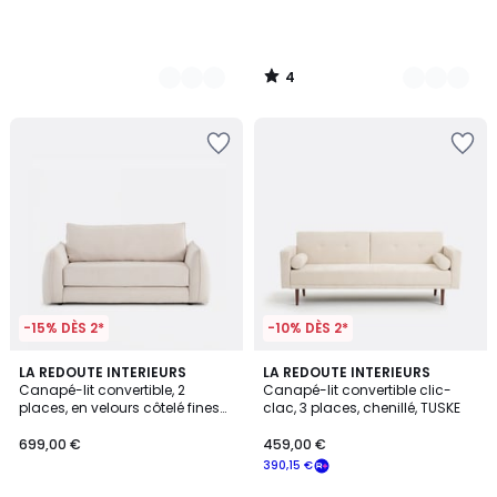
4
/
5
-15% DÈS 2*
-10% DÈS 2*
3,9
6
LA REDOUTE INTERIEURS
4
LA REDOUTE INTERIEURS
/ 5
Canapé-lit convertible, 2
Canapé-lit convertible clic-
Couleurs
Couleurs
places, en velours côtelé fines
clac, 3 places, chenillé, TUSKE
côtes, TIKI
699,00 €
459,00 €
390,15 €