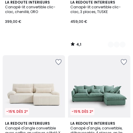
4,1
LA REDOUTE INTERIEURS
3
LA REDOUTE INTERIEURS
/ 5
Canapé-lit convertible clic-
Canapé-lit convertible clic-
Couleurs
clac, chenillé, ORO
clac, 3 places, TUSKE
399,00 €
459,00 €
4,1
/
5
-15% DÈS 2*
-15% DÈS 2*
5
2,5
LA REDOUTE INTERIEURS
7
LA REDOUTE INTERIEURS
/
/ 5
Canapé d'angle convertible
Canapé d'angle, convertible,
Couleurs
5
avec coffre, en velours côtelé XL,
déhoussable, 4 places, en lin