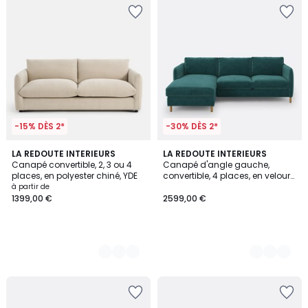
-15% DÈS 2*
-30% DÈS 2*
5
LA REDOUTE INTERIEURS
3
LA REDOUTE INTERIEURS
Canapé convertible, 2, 3 ou 4
Canapé d'angle gauche,
Couleurs
Couleurs
places, en polyester chiné, YDE
convertible, 4 places, en velours,
LOMÉO
à partir de
1399,00 €
2599,00 €