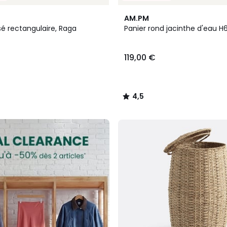
4,5
AM.PM
/ 5
sé rectangulaire, Raga
Panier rond jacinthe d'eau H
119,00 €
4,5
/
5