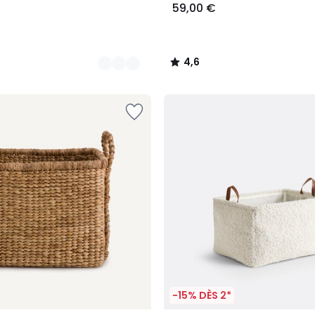
59,00 €
4,6
/
5
-15% DÈS 2*