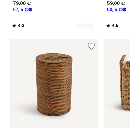
79,00 €
59,00 €
67,15 €
50,15 €
4,3
4,5
/
/
5
5