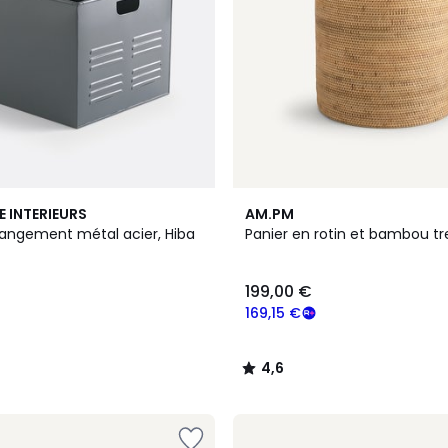
4,6
E INTERIEURS
AM.PM
/ 5
rangement métal acier, Hiba
Panier en rotin et bambou tre
199,00 €
169,15 €
4,6
/
5