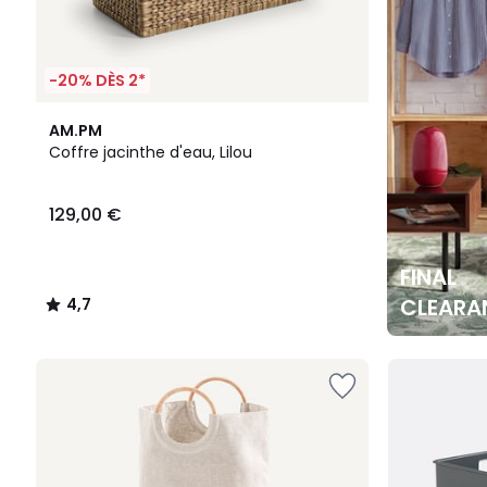
-20% DÈS 2*
4,7
AM.PM
/ 5
Coffre jacinthe d'eau, Lilou
129,00 €
FINAL
CLEARA
4,7
/
5