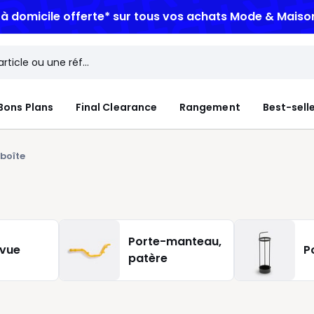
n à domicile offerte*
sur tous vos achats Mode & Maiso
Bons Plans
Final Clearance
Rangement
Best-sell
 boîte
Porte-manteau,
evue
P
patère