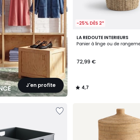
-25% DÈS 2*
4,7
LA REDOUTE INTERIEURS
/ 5
Panier à linge ou de rangem
72,99 €
J'en profite
NCE
4,7
/
5