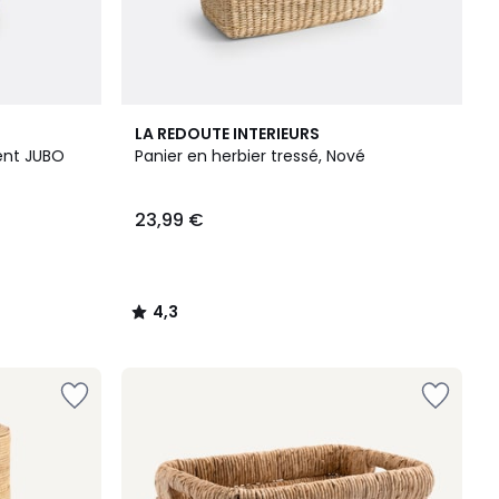
4,3
LA REDOUTE INTERIEURS
/ 5
ent JUBO
Panier en herbier tressé, Nové
23,99 €
4,3
/
5