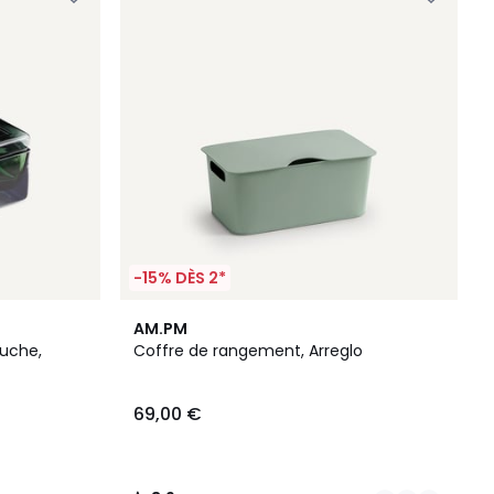
-15% DÈS 2*
5
3,9
AM.PM
Couleurs
/ 5
ouche,
Coffre de rangement, Arreglo
69,00 €