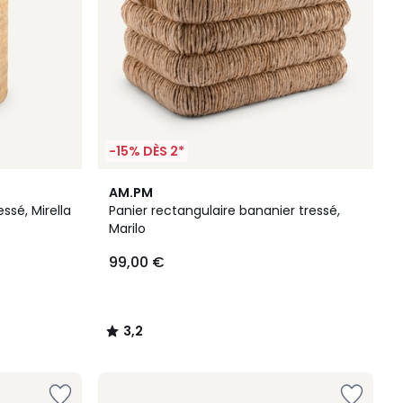
-15% DÈS 2*
3,2
AM.PM
/ 5
ssé, Mirella
Panier rectangulaire bananier tressé,
Marilo
99,00 €
3,2
/
5