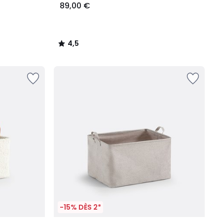
89,00 €
4,5
/
5
-15% DÈS 2*