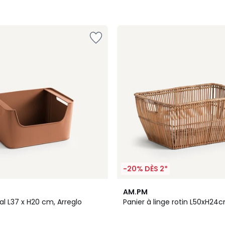
-20% DÈS 2*
4,6
AM.PM
/ 5
l L37 x H20 cm, Arreglo
Panier à linge rotin L50xH24