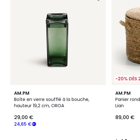
-20% DÈS 
4,5
AM.PM
AM.PM
/ 5
Boîte en verre soufflé à la bouche,
Panier rond
hauteur 19,2 cm, OROA
Lian
29,00 €
89,00 €
24,65 €