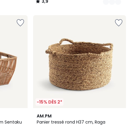
3,9
/
5
-15% DÈS 2*
4,5
AM.PM
/ 5
cm Sentaku
Panier tressé rond H37 cm, Raga