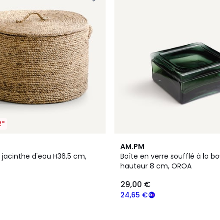
2*
AM.PM
 jacinthe d'eau H36,5 cm,
Boîte en verre soufflé à la b
hauteur 8 cm, OROA
29,00 €
24,65 €