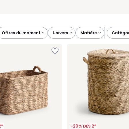
offres du moment
univers
matière
catégo
2*
-20% DÈS 2*