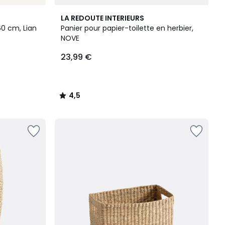
4,5
LA REDOUTE INTERIEURS
/ 5
60 cm, Lian
Panier pour papier-toilette en herbier,
NOVE
23,99 €
4,5
/
5