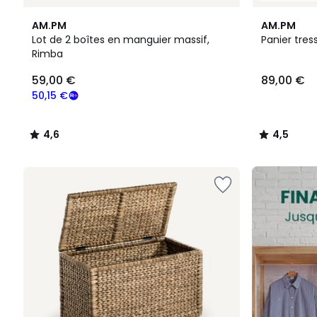
4,6
4,5
AM.PM
AM.PM
/ 5
/ 5
Lot de 2 boîtes en manguier massif,
Panier tres
Rimba
59,00
59,00 €
89,00 €
€
souscrivez
50,15 €
à
notre
4,6
4,5
programme
/
/
pour
5
5
payer
FINAL
à
CLEARANCE
la
place
50,15
€.