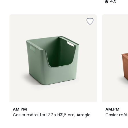
4,5
/
5
5
4,3
4
4,5
AM.PM
AM.PM
Couleurs
/ 5
Couleurs
/ 5
Casier métal fer L37 x H31,5 cm, Arreglo
Casier méta