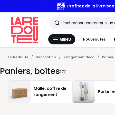
Profitez de la livraiso
Rechercher
Les
Nouveautés
MENU
Menu
derniers
La
Redoute
articles
La Redoute
Décoration
Rangement déco
Panier,
Paniers, boîtes
consultés
170
Malle, coffre de
Porte r
rangement