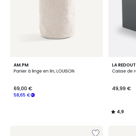
4,9
AM.PM
LA REDOUT
/ 5
Panier à linge en lin, LOUISON
Caisse de 
69,00 €
49,99 €
58,65 €
4,9
/
5