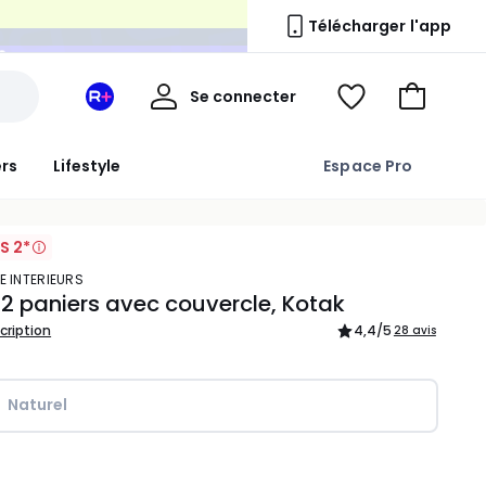
n
Télécharger l'app
Mon
Se connecter
Mon
Voir
Aller
compte
espace
ma
au
La
wishlist
panier
ers
Lifestyle
Espace Pro
Redoute
+
S 2*
E INTERIEURS
 2 paniers avec couvercle, Kotak
scription
4,4
/5
28 avis
Naturel
ité