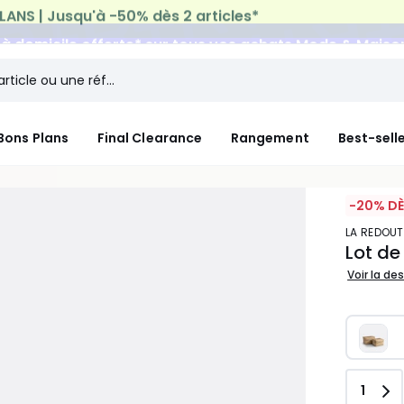
n à domicile offerte*
sur tous vos achats Mode & Maiso
Bons Plans
Final Clearance
Rangement
Best-sell
-20% DÈ
LA REDOUT
Lot de
Voir la de
Quant
1