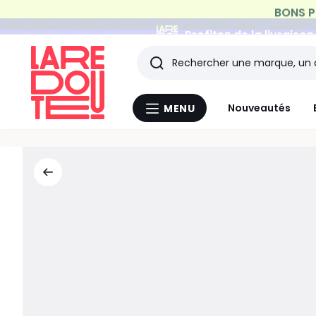
Profitez de la livraiso
Rechercher
Les
Nouveautés
MENU
Menu
derniers
La
Redoute
articles
consultés