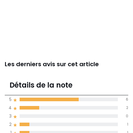
Les derniers avis sur cet article
4,1
Détails de la note
10 avis
de moyenne
5
6
obtenue sur
4
2
l'ensemble des
pays
3
0
2
1
Avis 100% certifiés,
1
1