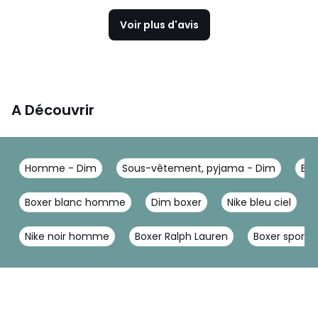
Voir plus d'avis
A Découvrir
Homme - Dim
Sous-vêtement, pyjama - Dim
Box
Boxer blanc homme
Dim boxer
Nike bleu ciel
Nike noir homme
Boxer Ralph Lauren
Boxer sport