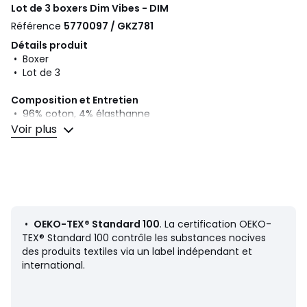
Lot de 3 boxers Dim Vibes - DIM
Référence
5770097 / GKZ781
Détails produit
• Boxer
• Lot de 3
Composition et Entretien
• 96% coton, 4% élasthanne
• Pour l'entretien, merci de vous référer aux indications
Voir plus
figurant sur l'étiquette du produit
Couleurs
Noir + Bleu + Noir, Pois + rayure + vert
Tailles
S, M, L, XL, XXL
•
OEKO-TEX® Standard 100
. La certification OEKO-
TEX® Standard 100 contrôle les substances nocives
des produits textiles via un label indépendant et
international.