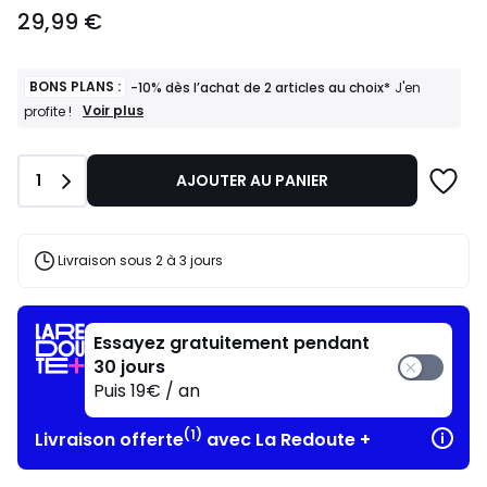
29,99
29,99 €
€.
BONS PLANS :
-10% dès l’achat de 2 articles au choix*
J'en
BONS
Voir plus
profite !
PLANS
:
-10%
Quantité
1
AJOUTER AU PANIER
dès
l’achat
de
2
articles
Livraison sous 2 à 3 jours
au
choix*
J'en
profite
Essayez gratuitement pendant
!
30 jours
Puis 19€ / an
(1)
Livraison offerte
avec La Redoute +