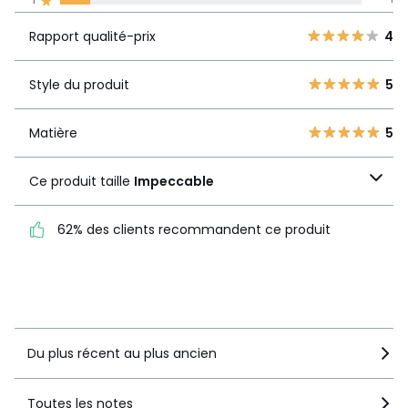
La Redoute s'engage
Rapport
5
6
4
Rapport qualité-prix
4
qualité-prix
4
2
3
0
Style du produit
5
Style du produit
5
2
1
1
1
Matière
5
Matière
5
Ce produit taille
Ce produit taille
Impeccable
Impeccable
62% des clients recommandent ce produit
62% des clients
recommandent ce produit
Voir le détail de la note
Du plus récent au plus ancien
Toutes les notes