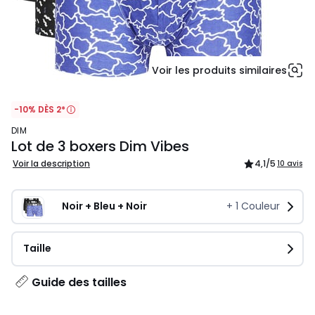
Voir les produits similaires
-10% DÈS 2*
DIM
Lot de 3 boxers Dim Vibes
Voir la description
4,1
/5
10 avis
Noir + Bleu + Noir
+
1
Couleur
Taille
Guide des tailles