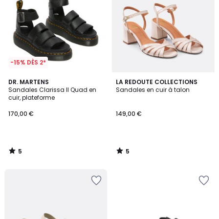
-15% DÈS 2*
5
5
DR. MARTENS
LA REDOUTE COLLECTIONS
/
/
Sandales Clarissa II Quad en
Sandales en cuir à talon
5
5
cuir, plateforme
170,00 €
149,00 €
5
5
/
/
5
5