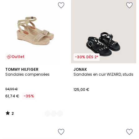
Outlet
-30% DÈS 2*
2
2
TOMMY HILFIGER
JONAK
/
Sandales compensées
Sandales en cuir WIZARD, studs
Couleurs
5
94,99 €
125,00 €
61,74 €
-35%
2
/
5