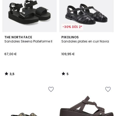
-30% DÈS 2*
3,5
5
THE NORTH FACE
PIKOLINOS
/ 5
/
Sandales Skeena Plateforme II
Sandales plates en cuir Navia
5
67,00 €
109,95 €
3,5
5
/
/
5
5