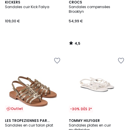
4,5
KICKERS
CROCS
/ 5
Sandales cuir Kick Faliya
Sandales compensées
Brooklyn
109,00 €
54,99 €
4,5
/
5
Outlet
-30% DÈS 2*
5
LES TROPEZIENNES PAR
2
TOMMY HILFIGER
/
M.BELARBI
Sandales en cuir talon plat
Sandales plates en cuir
Couleurs
5
multribrides