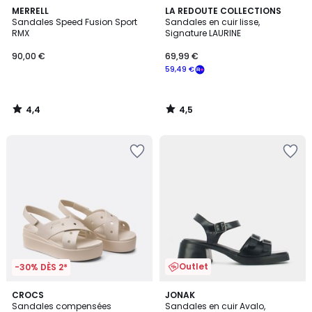
4,4
4,5
MERRELL
LA REDOUTE COLLECTIONS
/ 5
/ 5
Sandales Speed Fusion Sport
Sandales en cuir lisse,
RMX
Signature LAURINE
90,00 €
69,99 €
59,49 €
4,4
4,5
/
/
5
5
Outlet
-30% DÈS 2*
4,4
2
CROCS
JONAK
/ 5
Sandales compensées
Sandales en cuir Avalo,
Couleurs