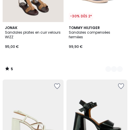
-30% DÈS 2*
5
JONAK
2
TOMMY HILFIGER
/
Sandales plates en cuir velours
Sandales compensées
Couleurs
5
WIZZ
fermées
95,00 €
99,90 €
5
/
5