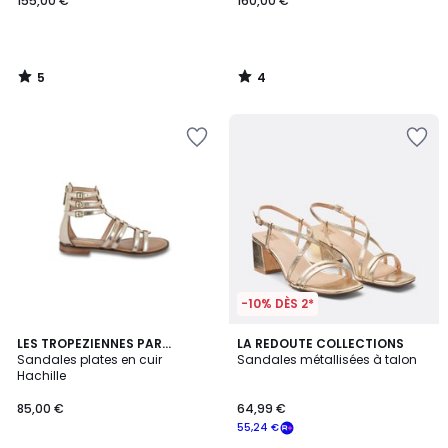
155,00 €
160,00 €
5
4
/
/
5
5
-10% DÈS 2*
4,3
LES TROPEZIENNES PAR
LA REDOUTE COLLECTIONS
/ 5
M.BELARBI
Sandales plates en cuir
Sandales métallisées à talon
Hachille
85,00 €
64,99 €
55,24 €