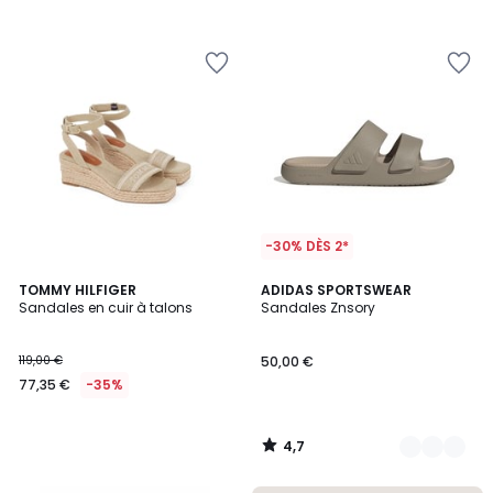
-30% DÈS 2*
4,7
TOMMY HILFIGER
2
ADIDAS SPORTSWEAR
/ 5
Sandales en cuir à talons
Sandales Znsory
Couleurs
119,00 €
50,00 €
77,35 €
-35%
4,7
/
5