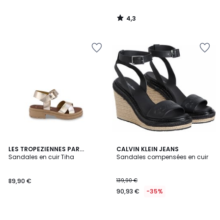
4,3
/
5
LES TROPEZIENNES PAR
CALVIN KLEIN JEANS
M.BELARBI
Sandales en cuir Tiha
Sandales compensées en cuir
89,90 €
139,90 €
90,93 €
-35%