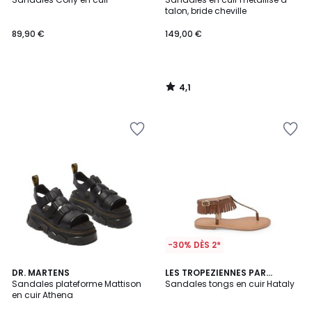
talon, bride cheville
89,90 €
149,00 €
4,1
/
5
-30% DÈS 2*
5
DR. MARTENS
LES TROPEZIENNES PAR
/
Sandales plateforme Mattison
M.BELARBI
Sandales tongs en cuir Hataly
5
en cuir Athena