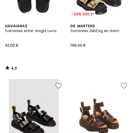
-30% DÈS 2*
4,3
HAVAIANAS
DR. MARTENS
/ 5
Sandales entre-doigts Luna
Sandales ZebZag en daim
32,00 €
145,00 €
4,3
/
5