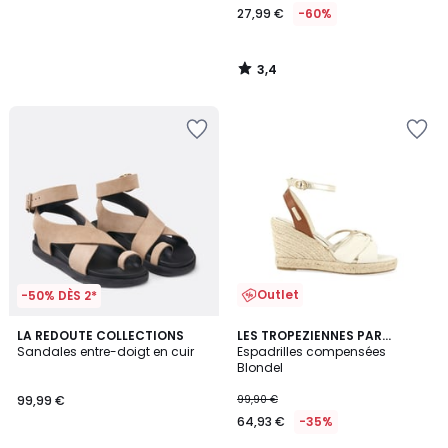
27,99 €
-60%
3,4
/
5
Outlet
-50% DÈS 2*
4
2,3
LA REDOUTE COLLECTIONS
LES TROPEZIENNES PAR
/
/ 5
Sandales entre-doigt en cuir
M.BELARBI
Espadrilles compensées
5
Blondel
99,99 €
99,90 €
64,93 €
-35%