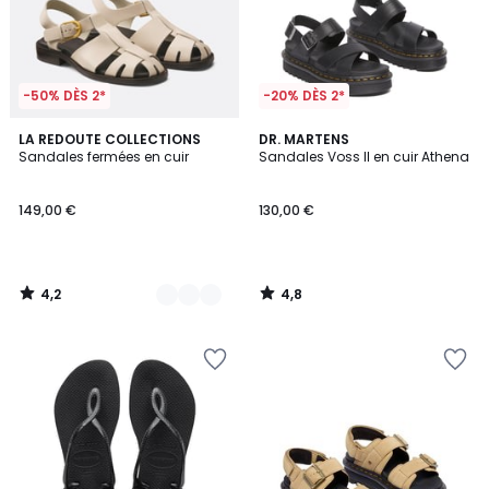
-50% DÈS 2*
-20% DÈS 2*
4,2
4,8
2
LA REDOUTE COLLECTIONS
DR. MARTENS
/ 5
/ 5
Sandales fermées en cuir
Sandales Voss II en cuir Athena
Couleurs
149,00 €
130,00 €
4,2
4,8
/
/
5
5