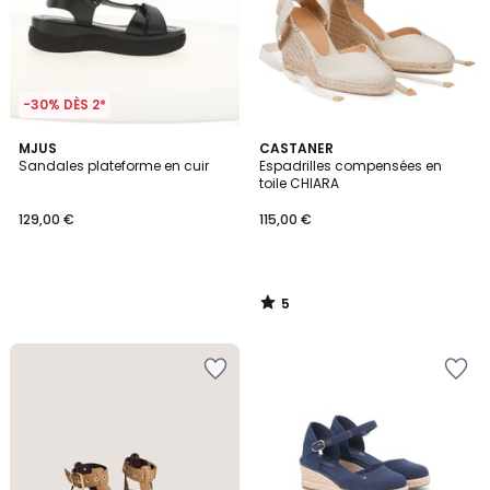
-30% DÈS 2*
5
MJUS
CASTANER
/
Sandales plateforme en cuir
Espadrilles compensées en
5
toile CHIARA
129,00 €
115,00 €
5
/
5