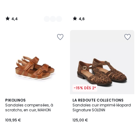
4,4
4,6
/
/
5
5
-15% DÈS 2*
4
4,4
PIKOLINOS
LA REDOUTE COLLECTIONS
/
/ 5
Sandales compensées, à
Sandales cuir imprimé léopard
5
scratchs, en cuir, MAHON
Signature SOLENN
109,95 €
125,00 €