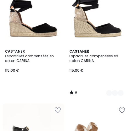
5
CASTANER
2
CASTANER
/
Espadrilles compensées en
Espadrilles compensées en
Couleurs
5
coton CARINA
coton CARINA
115,00 €
115,00 €
5
/
5