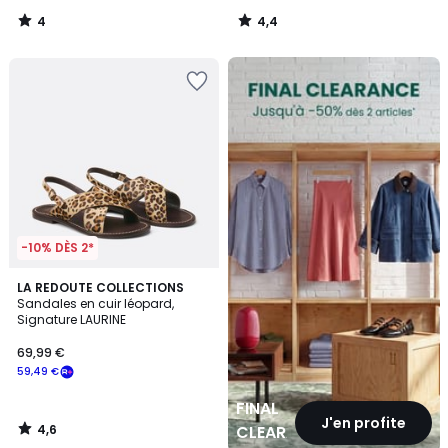
4
4,4
/
/
5
5
FINAL
CLEARANCE
-10% DÈS 2*
4,6
LA REDOUTE COLLECTIONS
/ 5
Sandales en cuir léopard,
Signature LAURINE
69,99 €
59,49 €
FINAL
J'en profite
4,6
CLEARANCE
/