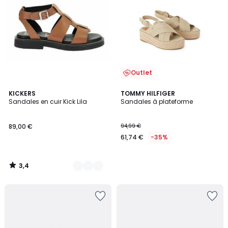
Outlet
3,4
2
KICKERS
TOMMY HILFIGER
/ 5
Sandales en cuir Kick Lila
Sandales à plateforme
Couleurs
89,00 €
94,99 €
61,74 €
-35%
3,4
/
5