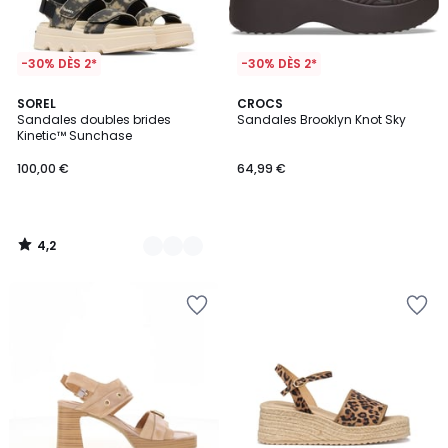
-30% DÈS 2*
-30% DÈS 2*
4,2
3
SOREL
CROCS
/ 5
Sandales doubles brides
Sandales Brooklyn Knot Sky
Couleurs
Kinetic™ Sunchase
100,00 €
64,99 €
4,2
/
5