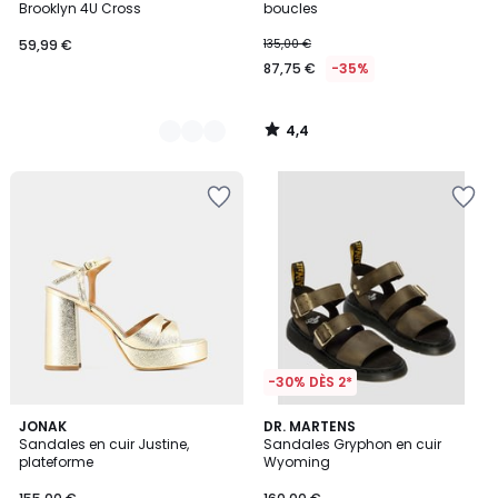
Brooklyn 4U Cross
boucles
59,99 €
135,00 €
87,75 €
-35%
4,4
/
5
-30% DÈS 2*
5
4
JONAK
DR. MARTENS
/
/
Sandales en cuir Justine,
Sandales Gryphon en cuir
5
5
plateforme
Wyoming