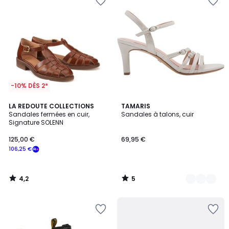
-10% DÈS 2*
4,2
5
LA REDOUTE COLLECTIONS
4
TAMARIS
/ 5
/
Sandales fermées en cuir,
Sandales à talons, cuir
Couleurs
5
Signature SOLENN
125,00 €
69,95 €
106,25 €
4,2
5
/
/
5
5