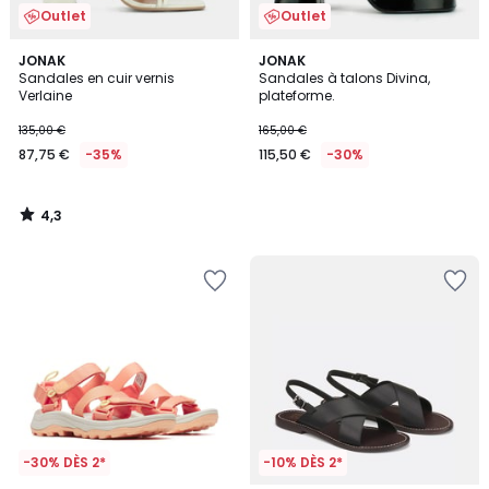
Outlet
Outlet
4,3
JONAK
JONAK
/ 5
Sandales en cuir vernis
Sandales à talons Divina,
Verlaine
plateforme.
135,00 €
165,00 €
87,75 €
-35%
115,50 €
-30%
4,3
/
5
-30% DÈS 2*
-10% DÈS 2*