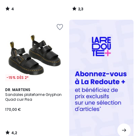
4
2,3
/
/
5
5
Redoute
+
-15% DÈS 2*
4,2
DR. MARTENS
/ 5
Sandales plateforme Gryphon
Quad cuir Pisa
170,00 €
4,2
/