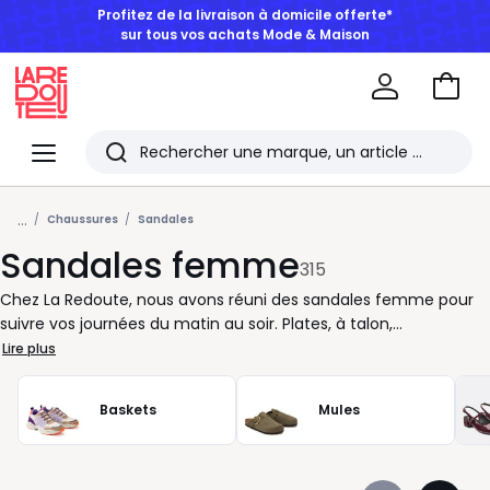
BONS PLANS | Jusqu'à -50% dès 2 articles*
Aller
au
La
panie
Redoute
Menu
Rechercher
Les
...
derniers
Chaussures
Sandales
Sandales femme
articles
315
consultés
Chez La Redoute, nous avons réuni des sandales femme pour
suivre vos journées du matin au soir. Plates, à talon,
compensées, à brides fines ou larges : à vous de choisir selon
Lire plus
votre rythme, votre style et la saison. Pour le quotidien, les
sandales plates et les modèles à semelle souple misent sur le
Baskets
Mules
confort sans alourdir la silhouette. Pour le bureau, une paire en
cuir lisse, à bride cheville ou à petit talon, accompagne
facilement une robe chemise, un pantalon large ou un jean