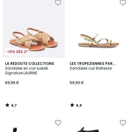
-15% DÈS 2*
4,7
4,4
LA REDOUTE COLLECTIONS
LES TROPEZIENNES PAR
/ 5
/ 5
Sandales en cuir suédé
M.BELARBI
Sandales cuir Batresse
Signature LAURINE
69,99 €
59,90 €
4,7
4,4
/
/
5
5