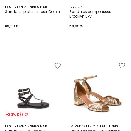
LES TROPEZIENNES PAR
CROCS
M.BELARBI
Sandales plates en cuir Corika
Sandales compensées
Brooklyn Sky
89,90 €
59,99 €
-30% DÈS 2*
4,1
LES TROPEZIENNES PAR
LA REDOUTE COLLECTIONS
/ 5
M.BELARBI
Sandales Corly en cuir
Sandales en cuir métallisé à