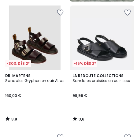
5
-30% DÈS 2*
-15% DÈS 2*
3,8
3,6
DR. MARTENS
LA REDOUTE COLLECTIONS
/ 5
/ 5
Sandales Gryphon en cuir Atlas
Sandales croisées en cuir lisse
160,00 €
99,99 €
3,8
3,6
/
/
5
5