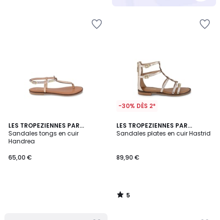
5
-30% DÈS 2*
5
LES TROPEZIENNES PAR
LES TROPEZIENNES PAR
/
M.BELARBI
Sandales tongs en cuir
M.BELARBI
Sandales plates en cuir Hastrid
5
Handrea
65,00 €
89,90 €
5
/
5