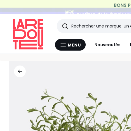
Profitez de la livraiso
Rechercher
Les
Nouveautés
MENU
Menu
derniers
La
Redoute
articles
consultés