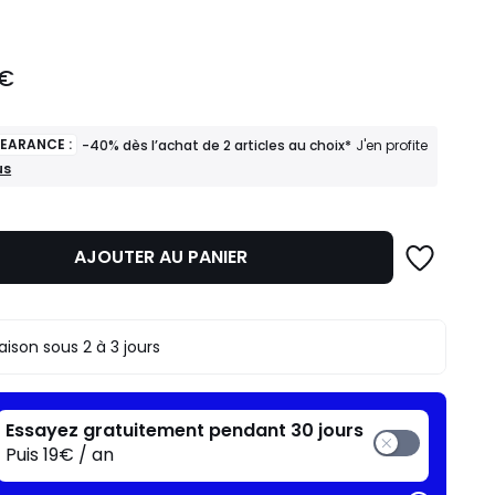
 €
LEARANCE :
-40% dès l’achat de 2 articles au choix*
J'en profite
us
ANCE
AJOUTER AU PANIER
t
s
raison sous 2 à 3 jours
Essayez gratuitement pendant 30 jours
Puis 19€ / an