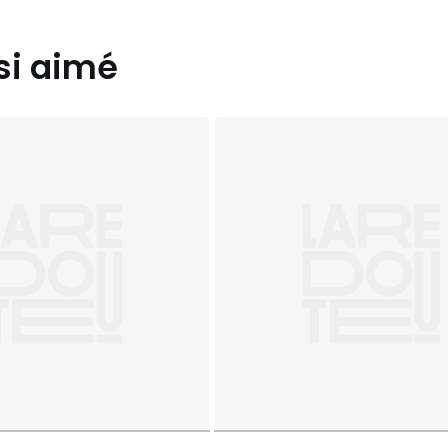
si aimé