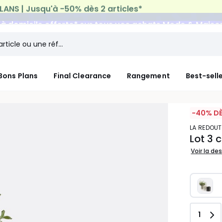
n à domicile offerte*
sur tous vos achats Mode & Maiso
Bons Plans
Final Clearance
Rangement
Best-sell
-40% DÈ
LA REDOUT
Lot 3 
Voir la de
Quant
1