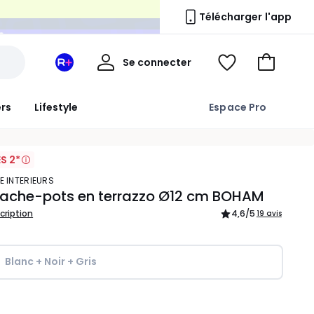
n
Télécharger l'app
Mon
Se connecter
Mon
Voir
Aller
compte
espace
ma
au
La
wishlist
panier
ers
Lifestyle
Espace Pro
Redoute
+
S 2*
E INTERIEURS
cache-pots en terrazzo Ø12 cm BOHAM
scription
4,6
/5
19 avis
Blanc + Noir + Gris
ité