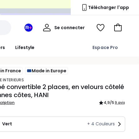
n
Télécharger l'app
Mon
Se connecter
Mon
Voir
Aller
compte
espace
ma
au
La
wishlist
panier
ers
Lifestyle
Espace Pro
Redoute
+
in France
Made in Europe
E INTERIEURS
 convertible 2 places, en velours côtelé
nes côtes, HANI
scription
4,9
/5
9 avis
Vert
+
4
Couleurs