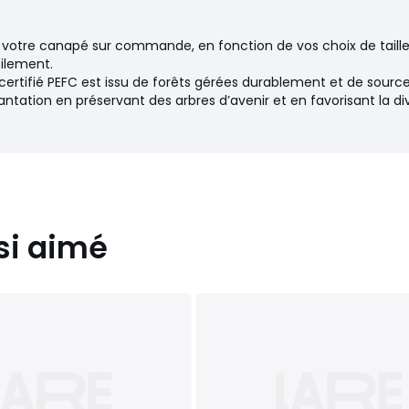
 2
e votre canapé sur commande, en fonction de vos choix de taille,
tilement.
certifié PEFC est issu de forêts gérées durablement et de source
couverte de ouate polyester
ntation en préservant des arbres d’avenir et en favorisant la di
si aimé
 usage intense. Le sens des
nction de l'utilisation et de
arqué par l'emballage. Passez
illé ou utilisez un défroisseur