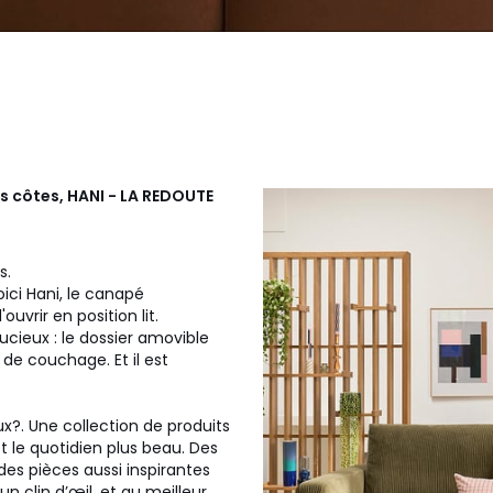
s côtes, HANI - LA REDOUTE
es.
ici Hani, le canapé
'ouvrir en position lit.
ucieux : le dossier amovible
 de couchage. Et il est
x?. Une collection de produits
et le quotidien plus beau. Des
des pièces aussi inspirantes
un clin d’œil, et au meilleur