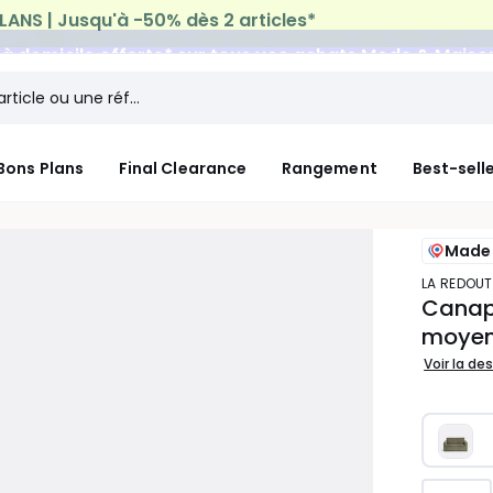
n à domicile offerte*
sur tous vos achats Mode & Maiso
Bons Plans
Final Clearance
Rangement
Best-sell
Made 
LA REDOUT
Canapé
moyen
Voir la de