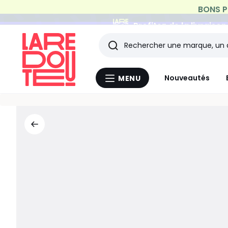
Profitez de la livraiso
Rechercher
Les
Nouveautés
MENU
Menu
derniers
La
Redoute
articles
consultés