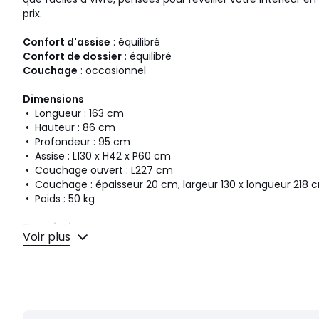
prix.
Confort d'assise
: équilibré
Confort de dossier
: équilibré
Couchage
: occasionnel
Dimensions
• Longueur : 163 cm
• Hauteur : 86 cm
• Profondeur : 95 cm
• Assise : L130 x H42 x P60 cm
• Couchage ouvert : L227 cm
• Couchage : épaisseur 20 cm, largeur 130 x longueur 218 
• Poids : 50 kg
Description
Voir plus
• Revêtement : 100% polyester 320 g/m2, velours côtelé
• Finition surpiquée
• Echantillons de tissus disponibles sur le site, tapez "Hani
• Structure : panneau de particules, panneau de fibres
• Bois certifiés PEFC
• Pieds : polypropylène polyuréthane, coloris noir