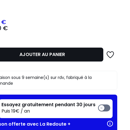
ité
 €
0 €
z
mme
AJOUTER AU PANIER
raison sous 9 semaine(s) sur rdv, fabriqué à la
mande
Essayez gratuitement pendant 30 jours
Puis 19€ / an
ison offerte avec La Redoute +