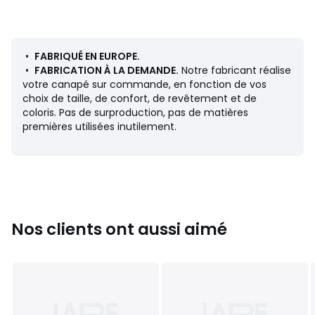
• Des accoudoirs amovibles : pour les transformer en
oreiller ou agrandir l'espace de couchage
• Un coffre : pour y ranger plaids et coussins, ni vu ni
connu
•
FABRIQUÉ EN EUROPE.
• Fabriqué en Europe et à la demande : oui à une
•
FABRICATION À LA DEMANDE.
Notre fabricant réalise
production raisonnée.
votre canapé sur commande, en fonction de vos
choix de taille, de confort, de revêtement et de
Confort d'assise
: équilibré
coloris. Pas de surproduction, pas de matières
Confort de dossier
: équilibré
premières utilisées inutilement.
Couchage
: occasionnel
Dimensions
• Longueur : 138 cm
• Hauteur : 100 cm
• Profondeur : 130 cm
• Assise : L138 x H44 x P80 cm
Nos clients ont aussi aimé
• Couchage ouvert : 190 cm
• Couchage : 190 x 138 cm
• Poids : 50 kg
Description
• Revêtement : 100% polyester 400 g/m2, velours côtelé