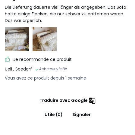
• Garantie commerciale La Redoute 5 ans : structure
Die Lieferung dauerte viel länger als angegeben. Das Sofa
• Garantie légale 2 ans : revêtement
hatte einige Flecken, die nur schwer zu entfernen waren.
Das war ärgerlich.
• Ce produit est vendu à monter soi-même.
Dimensions et poids des colis
1 colis
• L150 x H78 x P130 cm, 60 kg
Je recommande ce produit
Couleurs
Ecru
Ueli
, Seedorf
Tailles
2 places, 3 places
Acheteur vérifié
Vous avez ce produit depuis 1 semaine
Traduire avec Google
Utile (0)
Signaler