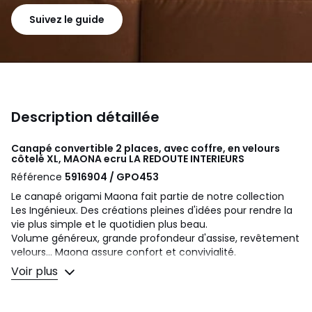
Suivez le guide
Description détaillée
Canapé convertible 2 places, avec coffre, en velours
côtelé XL, MAONA ecru
LA REDOUTE INTERIEURS
Référence
5916904 / GPO453
Le canapé origami Maona fait partie de notre collection
Les Ingénieux. Des créations pleines d'idées pour rendre la
vie plus simple et le quotidien plus beau.
Volume généreux, grande profondeur d'assise, revêtement
velours... Maona assure confort et convivialité.
Voir plus
Pourquoi vous l'aimerez
• Convertible en lit en un clin d'œil : il s'ouvre dans le sens
de la longueur pour se poser la journée et se reposer la nuit