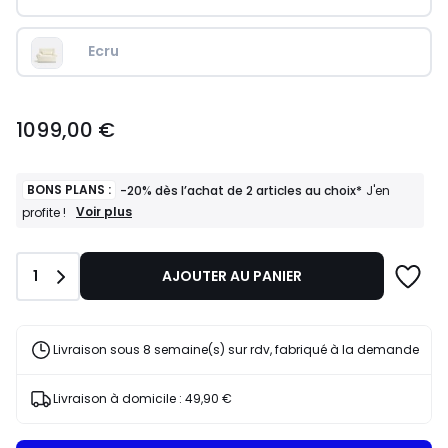
Ecru
1099,00
1099,00 €
€.
BONS PLANS :
-20% dès l’achat de 2 articles au choix*
J'en
BONS
Voir plus
profite !
PLANS
:
-20%
Quantité
1
AJOUTER AU PANIER
dès
l’achat
de
2
articles
Livraison sous 8 semaine(s) sur rdv, fabriqué à la demande
au
choix*
J'en
Livraison à domicile :
49,90 €
profite
!