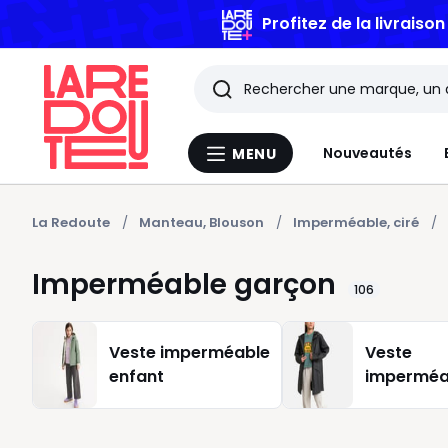
Profitez de la livraiso
Rechercher
Les
Nouveautés
MENU
Menu
derniers
La
Redoute
articles
La Redoute
Manteau, Blouson
Imperméable, ciré
consultés
Imperméable garçon
106
Veste imperméable
Veste
enfant
imperméab