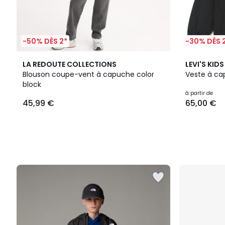
-50% DÈS 2*
-30% DÈS 
LA REDOUTE COLLECTIONS
LEVI'S KIDS
Blouson coupe-vent à capuche color
Veste à c
block
à partir de
45,99 €
65,00 €