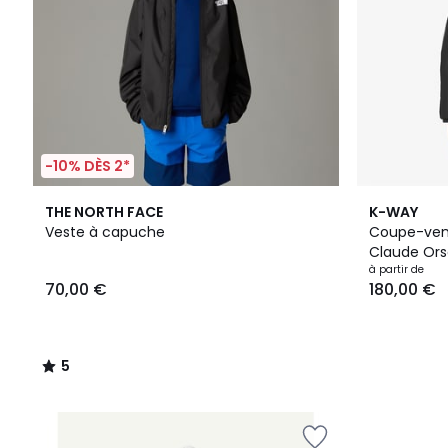
-10% DÈS 2*
5
3
THE NORTH FACE
K-WAY
/
Couleurs
Veste à capuche
Coupe-vent
5
Claude Ors
à partir de
70,00 €
180,00 €
5
/
5