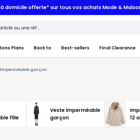
n à domicile offerte*
sur tous vos achats Mode & Maiso
Bons Plans
Back to
Best-sellers
Final Clearance
Imperméable garçon
Veste imperméable
Imp
le fille
garçon
12 