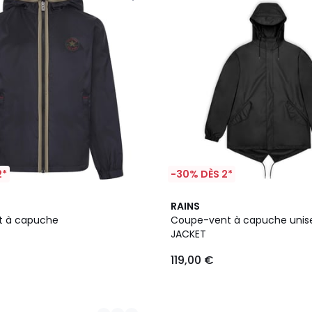
2*
-30% DÈS 2*
RAINS
t à capuche
Coupe-vent à capuche unise
JACKET
119,00 €