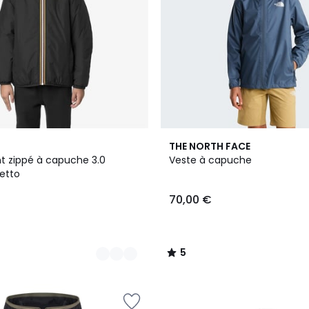
5
THE NORTH FACE
/
 zippé à capuche 3.0
Veste à capuche
5
etto
70,00 €
5
/
5