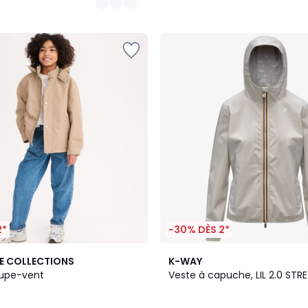
2*
-30% DÈS 2*
3
E COLLECTIONS
K-WAY
Couleurs
oupe-vent
Veste à capuche, LIL 2.0 ST