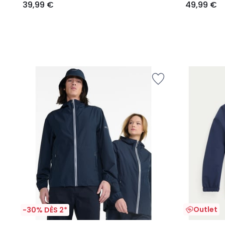
39,99 €
49,99 €
Outlet
-30% DÈS 2*