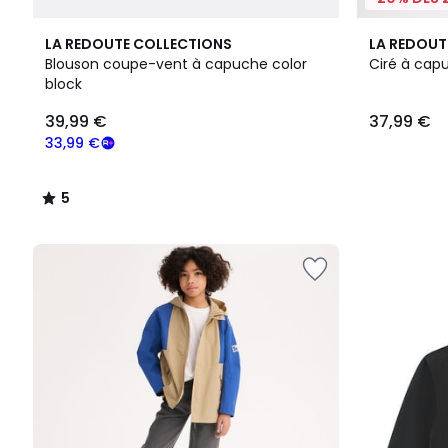
5
2
LA REDOUTE COLLECTIONS
LA REDOUT
/
Couleurs
Blouson coupe-vent à capuche color
Ciré à cap
5
block
39,99
39,99 €
37,99 €
€
souscrivez
33,99 €
à
notre
5
programme
/
pour
5
payer
à
la
place
33,99
€.