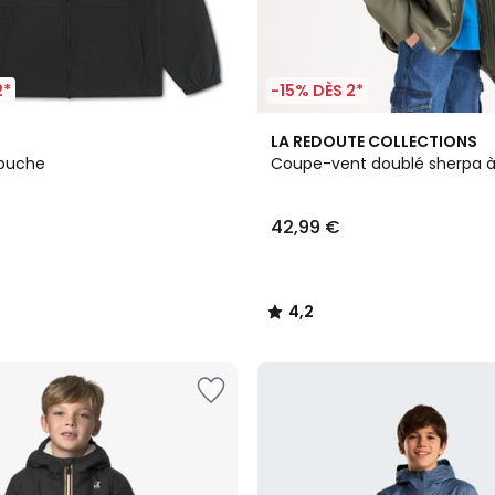
2*
-15% DÈS 2*
3
4,2
LA REDOUTE COLLECTIONS
Couleurs
/ 5
apuche
Coupe-vent doublé sherpa 
42,99 €
4,2
/
5