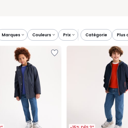
marques
couleurs
prix
catégorie
plus 
2*
-15% DÈS 2*