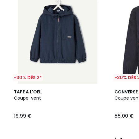
-30% DÈS 2*
-30% DÈS 
2
3
TAPE A L'OEIL
CONVERSE
Couleurs
/
Coupe-vent
Coupe ven
5
19,99 €
55,00 €