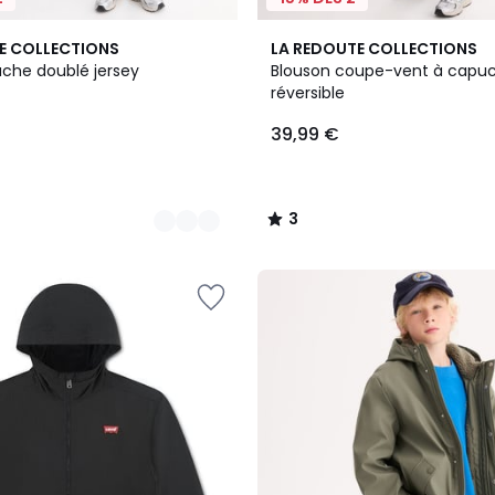
2
3
E COLLECTIONS
LA REDOUTE COLLECTIONS
Couleurs
/
uche doublé jersey
Blouson coupe-vent à capuc
5
réversible
39,99 €
3
/
5