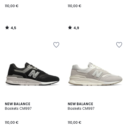
110,00 €
110,00 €
4,5
4,9
/
/
5
5
4,3
4,3
NEW BALANCE
NEW BALANCE
/ 5
/ 5
Baskets CM997
Baskets CM997
110,00 €
110,00 €