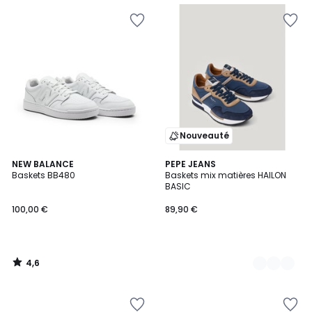
Nouveauté
4,6
NEW BALANCE
2
PEPE JEANS
/ 5
Baskets BB480
Baskets mix matières HAILON
Couleurs
BASIC
100,00 €
89,90 €
4,6
/
5