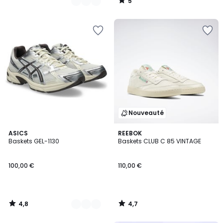
5
/
5
Nouveauté
4,8
4,7
3
ASICS
REEBOK
/ 5
/ 5
Baskets GEL-1130
Baskets CLUB C 85 VINTAGE
Couleurs
100,00 €
110,00 €
4,8
4,7
/
/
5
5