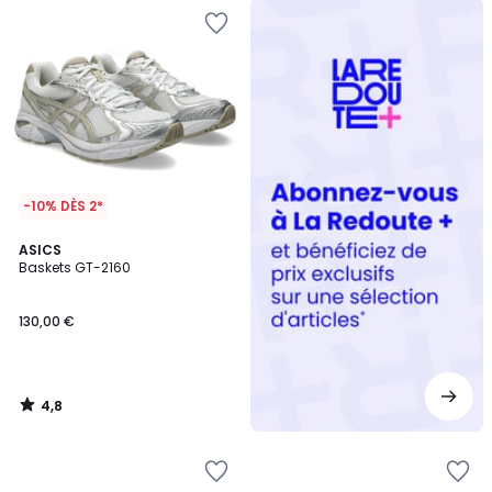
Redoute
+
-10% DÈS 2*
4,8
ASICS
/ 5
Baskets GT-2160
130,00 €
4,8
/
5