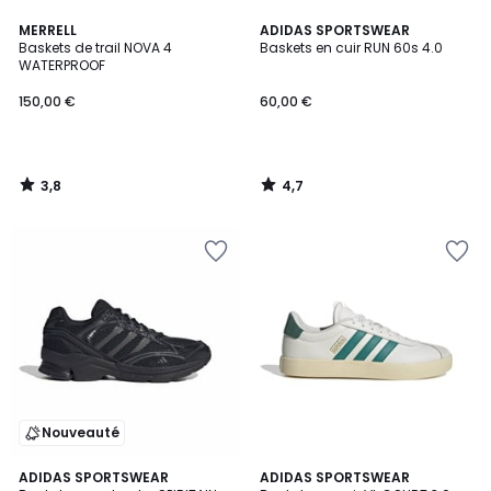
3,8
4,7
MERRELL
ADIDAS SPORTSWEAR
/ 5
/ 5
Baskets de trail NOVA 4
Baskets en cuir RUN 60s 4.0
WATERPROOF
150,00 €
60,00 €
3,8
4,7
/
/
5
5
Nouveauté
4,8
4,8
ADIDAS SPORTSWEAR
ADIDAS SPORTSWEAR