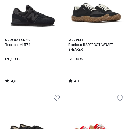
4,3
4,1
NEW BALANCE
MERRELL
/ 5
/ 5
Baskets ML574
Baskets BAREFOOT WRAPT
SNEAKER
120,00 €
120,00 €
4,3
4,1
/
/
5
5