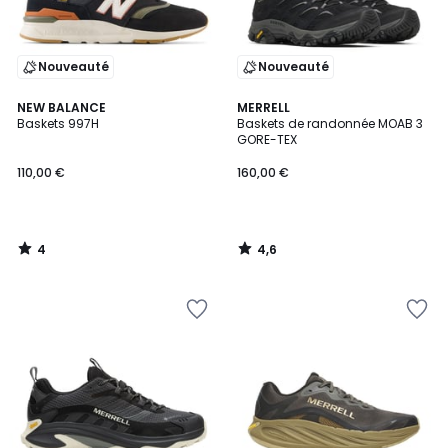
Nouveauté
Nouveauté
4
4,6
NEW BALANCE
MERRELL
/
/ 5
Baskets 997H
Baskets de randonnée MOAB 3
5
GORE-TEX
110,00 €
160,00 €
4
4,6
/
/
5
5