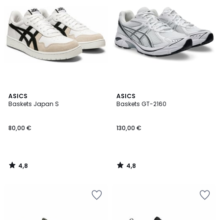
4,8
4,8
ASICS
ASICS
/ 5
/ 5
Baskets Japan S
Baskets GT-2160
80,00 €
130,00 €
4,8
4,8
/
/
5
5