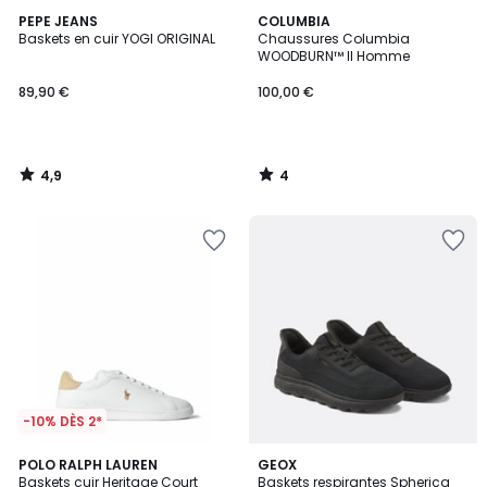
4,9
4
PEPE JEANS
COLUMBIA
/ 5
/
Baskets en cuir YOGI ORIGINAL
Chaussures Columbia
5
WOODBURN™ II Homme
89,90 €
100,00 €
4,9
4
/
/
5
5
-10% DÈS 2*
4,8
5
POLO RALPH LAUREN
GEOX
/ 5
/
Baskets cuir Heritage Court
Baskets respirantes Spherica