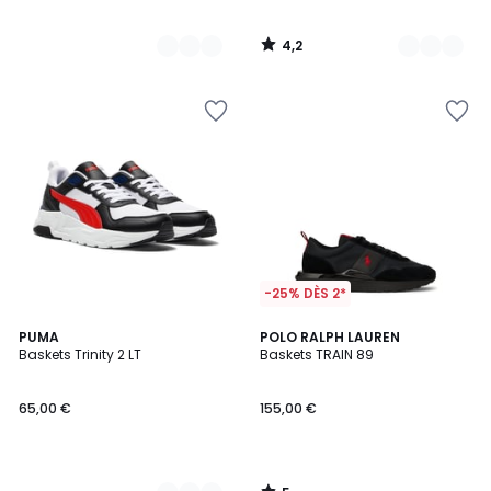
4,2
/
5
-25% DÈS 2*
5
2
PUMA
POLO RALPH LAUREN
/
Baskets Trinity 2 LT
Baskets TRAIN 89
Couleurs
5
65,00 €
155,00 €