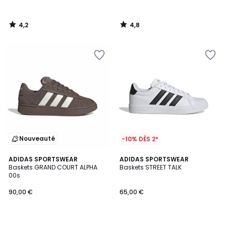
4,2
4,8
/
/
5
5
Nouveauté
-10% DÈS 2*
4,9
4,7
ADIDAS SPORTSWEAR
2
ADIDAS SPORTSWEAR
/ 5
/ 5
Baskets GRAND COURT ALPHA
Baskets STREET TALK
Couleurs
00s
90,00 €
65,00 €