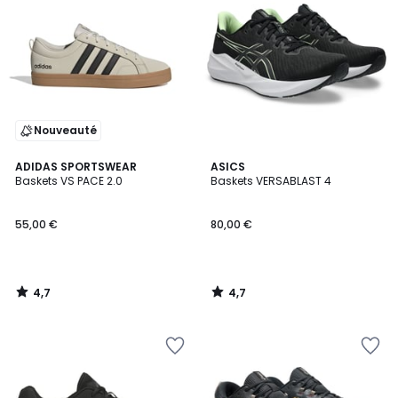
Nouveauté
4,7
4,7
ADIDAS SPORTSWEAR
ASICS
/ 5
/ 5
Baskets VS PACE 2.0
Baskets VERSABLAST 4
55,00 €
80,00 €
4,7
4,7
/
/
5
5