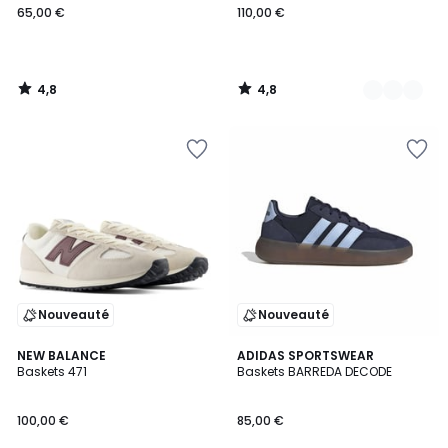
65,00 €
110,00 €
4,8
4,8
/
/
5
5
Nouveauté
Nouveauté
4,2
4,8
NEW BALANCE
ADIDAS SPORTSWEAR
/ 5
/ 5
Baskets 471
Baskets BARREDA DECODE
100,00 €
85,00 €