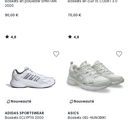
/ 5
/ 5
Baskets en polyester SPIRITAIN
Baskets en cuir VL COURT 3.0
2000
90,00 €
70,00 €
4,8
4,8
/
/
5
5
Nouveauté
Nouveauté
4,8
4,8
ADIDAS SPORTSWEAR
3
ASICS
/ 5
/ 5
Baskets ECLYPTIX 2000
Baskets GEL-NUNOBIKI
Couleurs