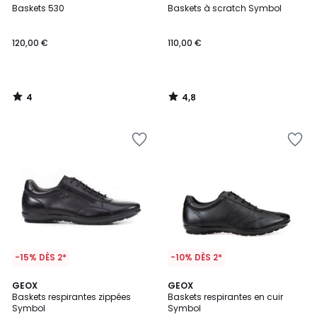
/
/ 5
Baskets 530
Baskets à scratch Symbol
5
120,00 €
110,00 €
4
4,8
/
/
5
5
-15% DÈS 2*
-10% DÈS 2*
4,5
4,9
GEOX
GEOX
/ 5
/ 5
Baskets respirantes zippées
Baskets respirantes en cuir
Symbol
Symbol