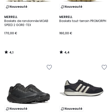
Nouveauté
Nouveauté
4,1
4,4
MERRELL
MERRELL
/ 5
/ 5
Baskets de randonnée MOAB
Baskets tout-terrain PROMORPH
SPEED 2 GORE-TEX
170,00 €
160,00 €
4,1
4,4
/
/
5
5
Nouveauté
Nouveauté