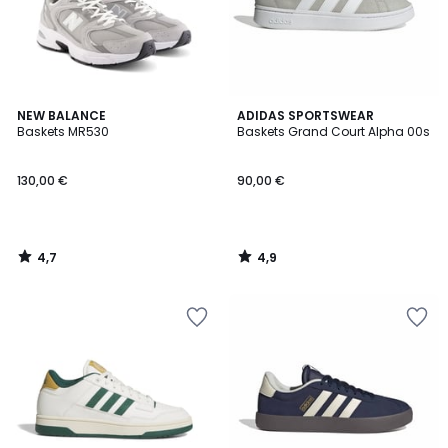
4,7
4,9
NEW BALANCE
ADIDAS SPORTSWEAR
/ 5
/ 5
Baskets MR530
Baskets Grand Court Alpha 00s
130,00 €
90,00 €
4,7
4,9
/
/
5
5