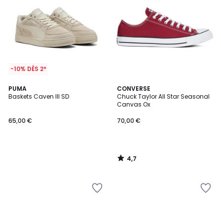
-10% DÈS 2*
4,7
PUMA
CONVERSE
/ 5
Baskets Caven III SD
Chuck Taylor All Star Seasonal
Canvas Ox
65,00 €
70,00 €
4,7
/
5