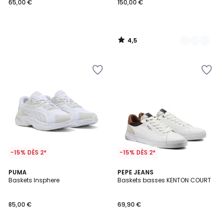
65,00 €
150,00 €
4,5
/
5
-15% DÈS 2*
-15% DÈS 2*
4,2
2
PUMA
2
PEPE JEANS
/ 5
Baskets Insphere
Baskets basses KENTON COURT
Couleurs
Couleurs
85,00 €
69,90 €