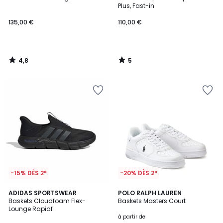
5
Plus, Fast-in
135,00 €
110,00 €
4,8
5
/
/
5
5
-15% DÈS 2*
-20% DÈS 2*
4,5
ADIDAS SPORTSWEAR
2
POLO RALPH LAUREN
/ 5
Baskets Cloudfoam Flex-
Baskets Masters Court
Couleurs
Lounge Rapidf
à partir de