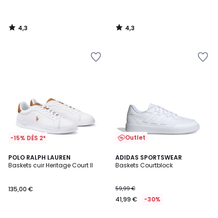
4,3
4,3
/
/
5
5
Outlet
-15% DÈS 2*
4,6
4,7
POLO RALPH LAUREN
ADIDAS SPORTSWEAR
/ 5
/ 5
Baskets cuir Heritage Court II
Baskets Courtblock
135,00 €
59,99 €
41,99 €
-30%