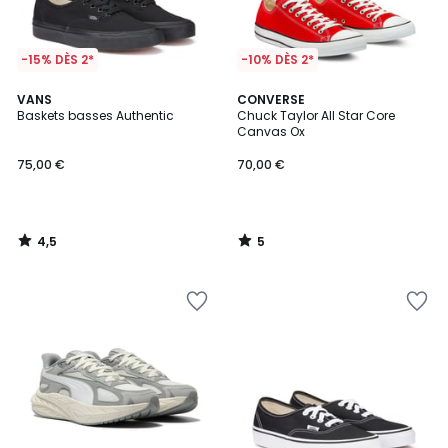
-15% DÈS 2*
-10% DÈS 2*
4,5
5
VANS
CONVERSE
/ 5
/
Baskets basses Authentic
Chuck Taylor All Star Core
5
Canvas Ox
75,00 €
70,00 €
4,5
5
/
/
5
5