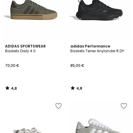
4,8
4,8
ADIDAS SPORTSWEAR
adidas Performance
/ 5
/ 5
Baskets Daily 4.0
Baskets Terrex Anylander R.DY
70,00 €
85,00 €
4,8
4,8
/
/
5
5