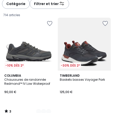
Catégorie
Filtrer et trier
714 articles
-10% DÈS 2*
-30% DÈS 2*
3
2
COLUMBIA
TIMBERLAND
/
Chaussures de randonnée
Baskets basses Voyager Park
Couleurs
5
Redmond™ IV Low Waterproof
90,00
90,00 €
125,00 €
€.
3