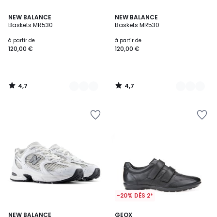
4,7
4,7
2
NEW BALANCE
2
NEW BALANCE
/ 5
/ 5
Baskets MR530
Baskets MR530
Couleurs
Couleurs
à partir de
à partir de
120,00 €
120,00 €
4,7
4,7
/
/
5
5
-20% DÈS 2*
4
4,8
NEW BALANCE
GEOX