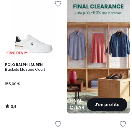
CLEARANCE
-15% DÈS 2*
3,9
POLO RALPH LAUREN
/ 5
Baskets Masters Court
155,00 €
FINAL
J'en profite
3,9
CLEARANCE
/
5