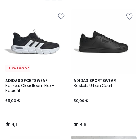
/
5
-10% DÈS 2*
4,6
4,6
ADIDAS SPORTSWEAR
ADIDAS SPORTSWEAR
/ 5
/ 5
Baskets Cloudfoam Flex -
Baskets Urban Court
Rapidfit
65,00 €
50,00 €
4,6
4,6
/
/
5
5
FINAL