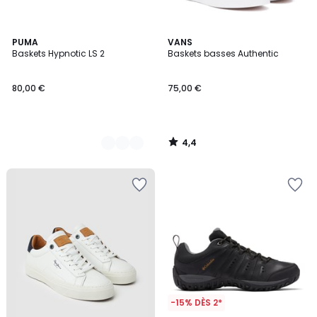
4,4
3
PUMA
VANS
/ 5
Baskets Hypnotic LS 2
Baskets basses Authentic
Couleurs
80,00 €
75,00 €
4,4
/
5
-15% DÈS 2*