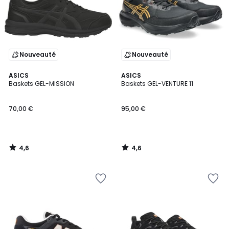
Nouveauté
Nouveauté
4,6
4,6
ASICS
ASICS
/ 5
/ 5
Baskets GEL-MISSION
Baskets GEL-VENTURE 11
70,00 €
95,00 €
4,6
4,6
/
/
5
5